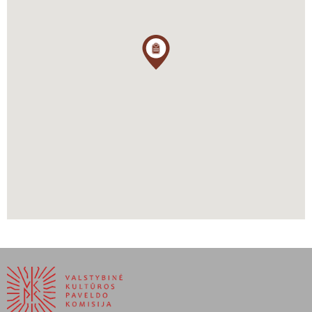
rezidenciją savo šeimai. Rothschild’ai, garsi žydų šeima iš
Frankfurto, rado tai, ko ieškojo, ieškodami vasaros poilsio
vaizdingoje Bergstraße’je, ir kadangi kaimyniniame Hemsbache
buvo nemaža žydų bendruomenė ir senos žydų tradicijų kapinės,
žmonės apsigyveno šalia jų. 1889 m. Rennhofo dvaras iš
Rothschild’ų šeimos perėjo į kunigaikščių von Löwenstein-
Wertheim-Freudenberg šeimos nuosavybę, o 1917 m. pilis tapo
Worms pramonininkų šeimos, baronų Heyl zu Herrnsheim,
nuosavybe. Baronas Maksimilian’as von Heyl’as, paskutinis
aristokratiškas savininkas, mirė 1952 m. kovo 31 d., ir kadangi
Heyl’ų šeima neturėjo palikuonių ir lėšų reikalingiems remonto
darbams atlikti, 1952 m. gruodį jie pilį pardavė Hüttenfeldo
statybinių medžiagų prekiautojui Philipp’ui Adam’ui Rhein’ui, o vos
po kelių mėnesių jis pilį pardavė Lietuvių bendruomenei. Pilį surado
ir banko paskolą parūpino tėvas Alfonsas Bernatonis, OFM. Pilis
su sodu, būtinomis renovacijos ir konversijos priemonėmis tuo
metu kainavo 333 000 DM, kurias lietuviai rinko visame pasaulyje.
1953 m. balandžio 1 d. Rennhofo pilį su parku 5 ha sklypu nusipirko