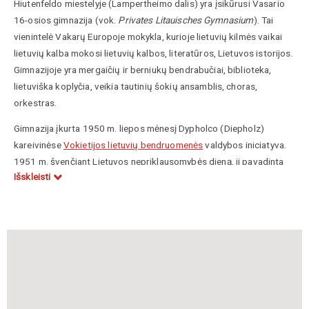
Hiutenfeldo miestelyje (Lampertheimo dalis) yra įsikūrusi
Vasario
16-osios gimnazija
(vok.
Privates Litauisches Gymnasium
). Tai
vienintelė Vakarų Europoje mokykla, kurioje lietuvių kilmės vaikai
lietuvių kalba mokosi lietuvių kalbos, literatūros, Lietuvos istorijos.
Gimnazijoje yra mergaičių ir berniukų bendrabučiai, biblioteka,
lietuviška koplyčia, veikia tautinių šokių ansamblis, choras,
orkestras.
Gimnazija
įkurta
1950 m. liepos mėnesį Dypholco (Diepholz)
kareivinėse
Vokietijos lietuvių bendruomenės
valdybos iniciatyva.
1951 m. švenčiant Lietuvos nepriklausomybės dieną, ji pavadinta
Išskleisti
Lietuviškos Vasario 16-osios gimnazijos vardu. Prireikus grąžinti
kareivines, Vokietijos lietuvių bendruomenės iniciatyva už pasaulio
lietuvių suaukotus pinigus 1953 m. Hiutenfelde buvo nupirkta
Renhofo pilis (vok.
Schloß Rennhof
) ir 5 ha parkas.
Vėlyvojo klasicizmo (ampyro) stiliumi suprojektuota Rennhofo pilis
Hüttenfelde pastatyta 1852–1853 m. vadovaujant Frankfurto
baronui Carl’ui von Rothschild’ui, o 1850 m. Rennhofą įsigijo jo
tėvas Carl Mayer von Rothschield’as ir ten pradėjo statyti vasaros