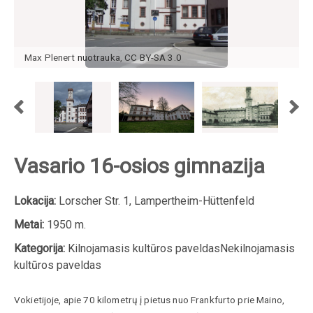
Max Plenert
nuotrauka
,
CC BY-SA 3.0
Vasario 16-osios gimnazija
Lokacija:
Lorscher Str. 1, Lampertheim-Hüttenfeld
Metai:
1950 m.
Kategorija:
Kilnojamasis kultūros paveldasNekilnojamasis
kultūros paveldas
Vokietijoje, apie 70 kilometrų į pietus nuo Frankfurto prie Maino,