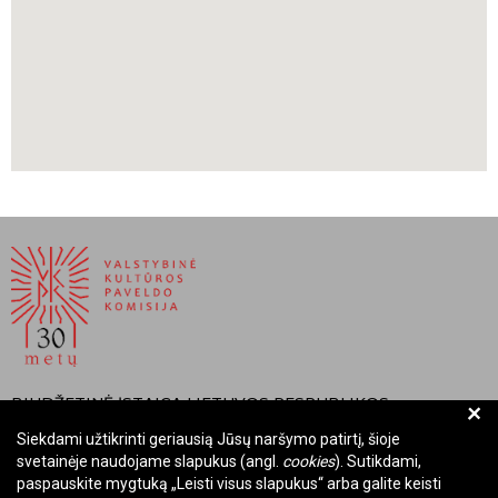
BIUDŽETINĖ ĮSTAIGA LIETUVOS RESPUBLIKOS
+
VALSTYBINĖ KULTŪROS PAVELDO KOMISIJA
Siekdami užtikrinti geriausią Jūsų naršymo patirtį, šioje
svetainėje naudojame slapukus (angl.
cookies
). Sutikdami,
Įmonės kodas: Juridinių asmenų registre 288700520
paspauskite mygtuką „Leisti visus slapukus“ arba galite keisti
Adresas: Rūdninkų g. 13, 01135 Vilnius