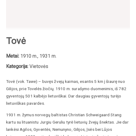
Tovė
Metai:
1910 m., 1931 m.
Kategorija:
Vietovės
Tovė (vok. Tawe) – buvęs žvejų kaimas, esantis 5 km į šiaurę nuo
Gilijos, prie Tovelės žiočių. 1910 m. surašymo duomenimis, iš 782
gyventojų 501 kalbėjo lietuviškai. Dar daugiau gyventojų turėjo
lietuviškas pavardes.
1931 m. žymus norvegų baltistas Christian Schweigaard Stang
kartu su lituanistu Jurgiu Geruliu tyrė lietuvių žvejų šnektas. Jie dar
lankėsi Agilos, Gyventės, Nemunyno, Gilijos, Įsės bei Lūjos