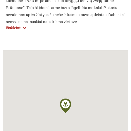
kaimuose. 1933 m. jie abu išleido knygą „Lietuvių žvejų tarmė
Prūsuose“. Taip ši įdomi tarmė buvo išgelbėta mokslui. Pokariu
nevalomos upės žiotys užsinešė ir kaimas buvo apleistas. Dabar tai
negyvenama, sunkiai pasiekiama vietovė.
Išskleisti
Šilas Vytautas, Sambora Henrikas, Mažosios Lietuvos kultūros
pėdsakai Kaliningrado srityje, Vilnius, Mintis, 1990