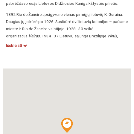
pabrėždavo esąs Lietuvos Didžiosios Kunigaikštystės pilietis.
1892 Rio de Žaneire apsigyveno vienas pirmųjų lietuvių K. Guraina.
Daugiau jų įsikūrė po 1926. Susibūrė dvi lietuvių kolonijos – pačiame
mieste ir Rio de Žaneiro valstijoje. 1928–30 veikė
organizacija
Vairas
, 1934–37 Lietuvių sąjunga Brazilijoje
Vilnis
,
1936 įsteigti lietuvių kalbos kursai (vadovai S. Bakšys, E. Pažera).
Išskleisti
1938 paskirtas Lietuvos garbės konsulas Rio de Žaneire
E. Mobergas, 1940 – F. Majeris (nuo 1951 įgaliotasis ministras; 1961
pasiuntinybės veikla sustabdyta). Iki II pasaulinio karo veikė
Šv. Kazimiero bendruomenė. 1953 spaustuvę čia įsigijo V. Petronis,
veikė kultūros organizacija
Dainava
(pirmininkas J. Malaiška),
1958 – katalikų jaunimo būrelis
Ateitis
, Lietuvių katalikių moterų
draugija (pirmininkė A. Saurusaitienė). 1957–64 rengti
sekmadieniniai radijo pusvalandžiai
Lietuvos balsas
(vadovas
kunigas Z. Ignatavičius). 1958 įkurta
Brazilijos lietuvių bendruomenė
.
1930 Rio de Žaneire gyveno 24, 1976 – apie 140 lietuvių šeimų.