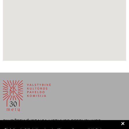
https://www.vle.lt/straipsnis/tadas-andrius-bonaventura-
kosciuska/
https://www.vle.lt/straipsnis/rio-de-zaneiro-lietuviai/
BIUDŽETINĖ ĮSTAIGA LIETUVOS RESPUBLIKOS
+
VALSTYBINĖ KULTŪROS PAVELDO KOMISIJA