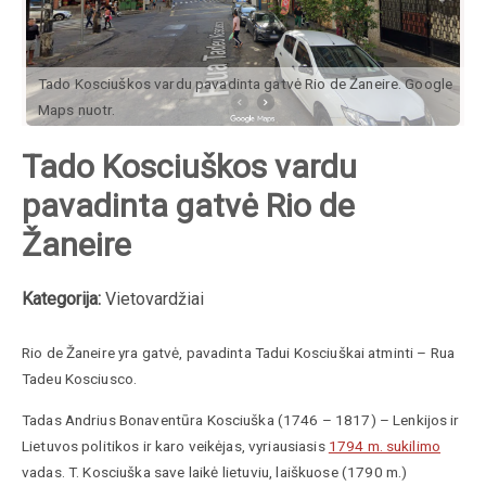
Tado Kosciuškos vardu pavadinta gatvė Rio de Žaneire. Google
Maps nuotr.
Tado Kosciuškos vardu
pavadinta gatvė Rio de
Žaneire
Kategorija:
Vietovardžiai
Rio de Žaneire yra gatvė, pavadinta Tadui Kosciuškai atminti – Rua
Tadeu Kosciusco.
Tadas Andrius Bonaventūra
Kosciuška
(
1746
–
1817
) –
Lenkijos ir
Lietuvos politikos ir karo veikėjas,
vyriausiasis
1794 m. sukilimo
vadas. T.
Kosciuška
save laikė lietuviu, laiškuose (1790 m.)