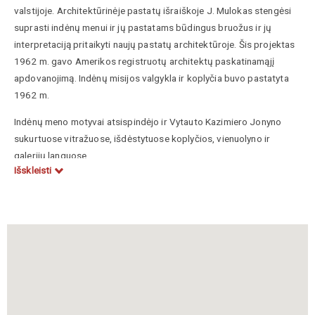
valstijoje. Architektūrinėje pastatų išraiškoje J. Mulokas stengėsi
suprasti indėnų menui ir jų pastatams būdingus bruožus ir jų
interpretaciją pritaikyti naujų pastatų architektūroje. Šis projektas
1962 m. gavo Amerikos registruotų architektų paskatinamąjį
apdovanojimą. Indėnų misijos valgykla ir koplyčia buvo pastatyta
1962 m.
Indėnų meno motyvai atsispindėjo ir Vytauto Kazimiero Jonyno
sukurtuose vitražuose, išdėstytuose koplyčios, vienuolyno ir
galerijų languose.
Išskleisti
Rasa Andriuškytė-Žukienė, Dailininko V. K. Jonyno kūryba ir
„lietuviško stiliaus“ JAV lietuvių bažnyčių architektūroje, in:
Krikščioniškoji kultūra ir religijotyra, 2007.22(50), VDU
Nijolė Bučiūtė, Architektas Jonas Mulokas (1907-1983), in:
Archiforma 1996/2
https://autc.lt/architekturos-objektas/?id=2021