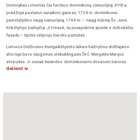
Dominykas Limontas čia fundavo dominikonų vienuolyną. XVIII a.
pradžioje pastatus sunaikino gaisras, 1724 m. dominikonai
pasistatydino naują vienuolyną, 1769 m. – naują mūrinę Šv. Jono
Krikštytojo bažnyčią. Ji trinavė, su pusapskrite apside ir dvibokščiu
fasadu – tipinis vėlyvojo baroko pastatas.
Lietuvos Didžiosios Kunigaikštystės laikais bažnyčios didžiajame
altoriuje buvo saugomas stebuklingasis Švč. Mergelės Marijos
atvaizdas. Jį, pasak legendos, dominikonams dovanojo bajoras,
Išskleisti
dalyvavęs XVII a. vidurio karuose su Maskva. Patekęs į maskvėnų
nelaisvę, jis su savimi turėjo paveikslą, kuris vėliau išgarsėjo
stebuklais.
Bažnyčia 1832 m. buvo paversta cerkve, 1919 m. atiduota
katalikams, sovietmečiu uždaryta, vėl grąžinta XX a. 9-ajame
dešimtmetyje. Joje išliko autentiškas rokokinių stiuko altorių
ansamblis.
Bažnyčios vidaus sienoje pritvirtinta Lydos pavieto sargybininko
Juozapo Bialopetravičiaus antkapinė plokštė. Šventovę juosia