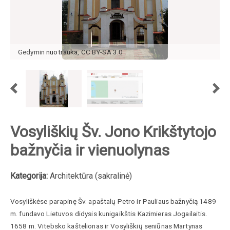
Gedymin
nuotrauka
,
CC BY-SA 3.0
Vosyliškių Šv. Jono Krikštytojo
bažnyčia ir vienuolynas
Kategorija:
Architektūra (sakralinė)
Vosyliškėse parapinę Šv. apaštalų Petro ir Pauliaus bažnyčią 1489
m. fundavo Lietuvos didysis kunigaikštis Kazimieras Jogailaitis.
1658 m. Vitebsko kaštelionas ir Vosyliškių seniūnas Martynas