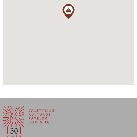
tvora su baroko laikotarpiu statytais vartais.
Paliušytė, Aistė, Vadovas po Lietuvos Didžiąją Kunigaikštystę,
sudarytojos Aistė Paliušytė ir Irena Vaišvilaitė, Vilnius, Lietuvos
kultūros tyrimų institutas, 2012