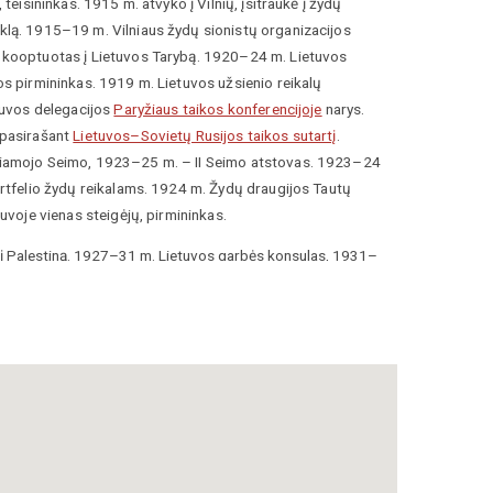
 t
eisininkas. 1915 m. atvyko į Vilnių, įsitraukė į žydų
lą. 1915–19 m. Vilniaus žydų sionistų organizacijos
kooptuotas į Lietuvos Tarybą. 1920–24 m. Lietuvos
s pirmininkas. 1919 m. Lietuvos užsienio reikalų
tuvos delegacijos
Paryžiaus taikos konferencijoje
narys.
 pasirašant
Lietuvos–Sovietų Rusijos taikos sutartį
.
iamojo Seimo, 1923–25 m. – II Seimo atstovas. 1923–24
rtfelio žydų reikalams. 1924 m. Žydų draugijos Tautų
tuvoje vienas steigėjų, pirmininkas.
į Palestiną. 1927–31 m. Lietuvos garbės konsulas, 1931–
 konsulas Tel Avive.
ų ir lietuvių klausimas
(
La Question Polono Lituanienne
J. Purickiu knygų serijoje
Lietuvos teritorija
:
istorinė,
istinė apžvalga
(
Les Territoires Lituaniens
:
considérations
raphiques et statistiques
) parengė knygą
Gardino
vernement de Grodno
).