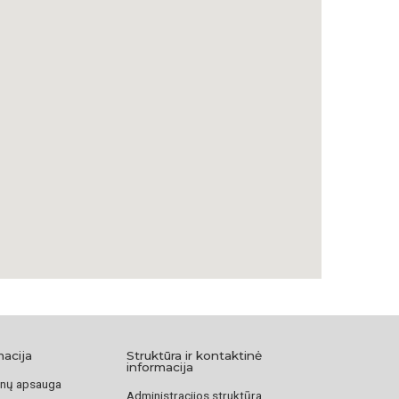
mas palaidotas Tel Avivo Trumpeldoro kapinėse.
ttps://www.vle.lt/straipsnis/simonas-rozenbaumas
inisterijos informacija
macija
Struktūra ir kontaktinė
informacija
nų apsauga
Administracijos struktūra