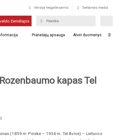
Versija neįgaliesiems
Svetainės medis
veldo žemėlapis
informacija
Pranešėjų apsauga
Atviri duomenys
Rozenbaumo kapas Tel
i
onas
(
1859 m.
Pinske –
1934 m.
Tel Avive) –
Lietuvos