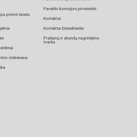
Paveldo komisijos pirmininkė
os priimti teisės
Kontaktai
jektai
Kontaktai žiniasklaidai
zės
Prašymų ir skundų nagrinėjimo
tvarka
žeidimai
avimo stebėsena
ika