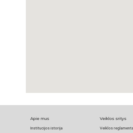
Apie mus
Veiklos sritys
Institucijos istorija
Veiklos reglament