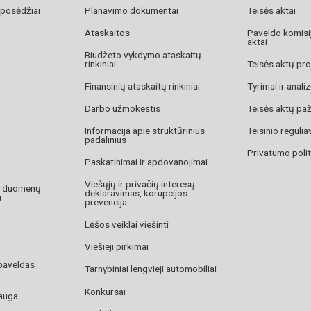
 posėdžiai
Planavimo dokumentai
Teisės aktai
Ataskaitos
Paveldo komisij
aktai
Biudžeto vykdymo ataskaitų
rinkiniai
Teisės aktų pro
Finansinių ataskaitų rinkiniai
Tyrimai ir anali
Darbo užmokestis
Teisės aktų pa
Informacija apie struktūrinius
Teisinio reguli
padalinius
Privatumo polit
Paskatinimai ir apdovanojimai
Viešųjų ir privačių interesų
o duomenų
deklaravimas, korupcijos
a
prevencija
Lėšos veiklai viešinti
Viešieji pirkimai
paveldas
Tarnybiniai lengvieji automobiliai
Konkursai
auga