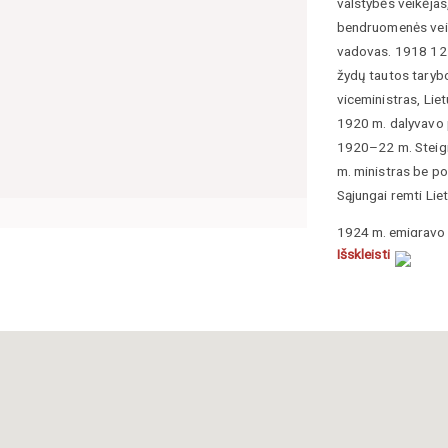
valstybės veikėjas,
bendruomenės veik
vadovas. 1918 12 
žydų tautos tarybo
viceministras, Lie
1920 m. dalyvavo
1920–22 m. Steig
m. ministras be po
Sąjungai remti Lie
1924 m. emigravo 
Išskleisti
34 m. – generalinis
Parašė knygą
Lenk
1919 m.). Kartu su 
etnografinė ir stat
historiques, ethnog
gubernija
(
Le Gou