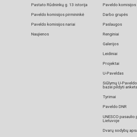
Pastato Rūdninkų g. 13 istorija
Paveldo komisijos
Paveldo komisijos pirmininkė
Darbo grupės
Paveldo komisijos nariai
Paslaugos
Naujienos
Renginiai
Galerijos
Leidiniai
Projektai
U-Paveldas
Siūlymų U-Paveld
bazei pildyti anket
Tyrimai
Paveldo DNR
UNESCO pasaulio 
Lietuvoje
Dvarų sodybų aps