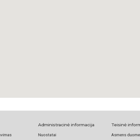
Simonas Rozenbau
Bendikaitė Eglė,
h
Užsienio reikalų m
Administracinė informacija
Teisinė infor
avimas
Nuostatai
Asmens duome