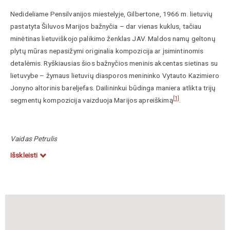
Nedideliame Pensilvanijos miestelyje, Gilbertone, 1966 m. lietuvių
pastatyta Šiluvos Marijos bažnyčia – dar vienas kuklus, tačiau
minėtinas lietuviškojo palikimo ženklas JAV. Maldos namų geltonų
plytų mūras nepasižymi originalia kompozicija ar įsimintinomis
detalėmis. Ryškiausias šios bažnyčios meninis akcentas sietinas su
lietuvybe – žymaus lietuvių diasporos menininko Vytauto Kazimiero
Jonyno altorinis bareljefas. Dailininkui būdinga maniera atlikta trijų
[1]
segmentų kompozicija vaizduoja Marijos apreiškimą
.
Vaidas Petrulis
Išskleisti
[1]
Pagal: Algis Lukas.
Lietuvių kultūrinis paveldas Amerikoje
.
Maryland: Lithuanian American Community, 2009 m., p. 127.