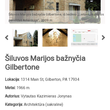
Šiluvos Marijos bažnyčia Gilbertone, iš leidinio „Lietuvių kultūros
paveldas Amerikoje“, 2009 m.
Šiluvos Marijos bažnyčia
Gilbertone
Lokacija:
1314 Main St, Gilberton, PA 17934
Metai:
1966 m.
Autorius:
Vytautas Kazimieras Jonynas
Kategorija:
Architektūra (sakralinė)