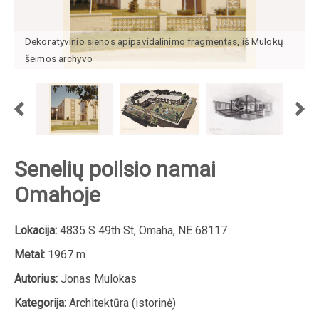
Dekoratyvinio sienos apipavidalinimo fragmentas, iš Mulokų
šeimos archyvo
Senelių poilsio namai
Omahoje
Lokacija:
4835 S 49th St, Omaha, NE 68117
Metai:
1967 m.
Autorius:
Jonas Mulokas
Kategorija:
Architektūra (istorinė)