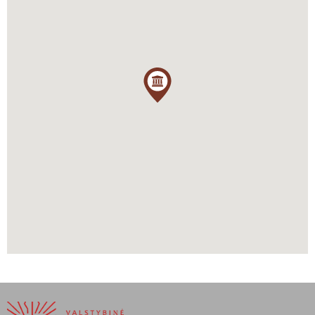
Vaidas Petrulis
[1]
Jono Muloko darbų sąrašas parengtas paties architekto
,
rankraštis, iš Mulokų šeimos archyvo, Santa Monica.
[2]
Ibid.