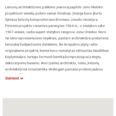
Lietuvių architektūrinio palikimo įvairovę papildo Jono Muloko
projektuoti senelių poilsio namai Omahoje. Įstaiga buvo įkurta
žymaus lietuvių kompozitoriaus Broniaus Jonušo iniciatyva.
Pirminis projekto variantas parengtas 1964 m., o statybos vyko
1967-aisiais, vadovaujant statybos rangovui Jonui Stankui. Nors
tai nėra reprezentacinis objektas, pastato architektūra praturtinta
lietuvybę liudijančiomis detalėmis. Be dvispalvio plytų rašto
originaliame projekte, kieme buvo numatytas stilizuotas liaudiškas
koplytstulpis, turėjęs formuoti bendrą kompoziciją su įrengtu
dekoratyviniu baseinu. Anot paties architekto, tokia „lietuvių
architektūrinė ornamentika tikslingam pastatui pridavė jaukios
[1]
šilumos.“
Projekto užsakovas, architektas ir rangovas buvo
Išskleisti
lietuviai, bet įstaiga nebuvo skirta išimtinai lietuviams. Įgyvendinus
projektą kompozitoriaus žmona Emilija Jonušienė netgi
apgailestavo, kad „neatsiranda lietuvių, kurie galėtų šioje lietuviško
[2]
polociaus aplinkoje gyventi sulaukę saulėlydžio dienų.“