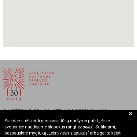
BIUDŽETINĖ ĮSTAIGA LIETUVOS RESPUBLIKOS
+
VALSTYBINĖ KULTŪROS PAVELDO KOMISIJA
Siekdami užtikrinti geriausią Jūsų naršymo patirtį, šioje
svetainėje naudojame slapukus (angl.
cookies
). Sutikdami,
Įmonės kodas: Juridinių asmenų registre 288700520
paspauskite mygtuką „Leisti visus slapukus“ arba galite keisti
Adresas: Rūdninkų g. 13, 01135 Vilnius