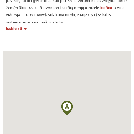
paviršių, todėl gyventojai nuo pat XV a. vertėsi ne tik žvejyba, bet ir
žemės ūkiu. XV a. iš Livonijos į Kuršių neriją atsikėlė
kuršiai
. XVII a.
viduryje –1833 Rasytė priklausė Kuršių nerijos pašto kelio
sistemai, joje buvo pašto stotis.
Išskleisti
1901 Johannesas
Thienemannas
(palaidotas Rasytės kapinėse)
įkūrė vieną pirmųjų Europoje paukščių stebėjimo ir žiedavimo
stočių (
Rasytės paukščių stebėjimo stotis
), vėliau ornitologijos
muziejų. XX a. pradžioje Rasytė buvo kurortas. Tarpukariu veikė
5 viešbučiai, sklandytojų mokykla (1922–1945), jaunimo turistinė
bazė (1934 apsilankė 19 733 svečiai). 1939 buvo 691 gyventojas.
1939–1945 priklausė Sembos apskričiai. Po karo įsteigtas žvejų
kolūkis. Bažnyčia paversta Šv. Sergijaus Radonežskio cerkve.
Safronovas Vasilijus,
https://www.mle.lt/straipsniai/rasyte