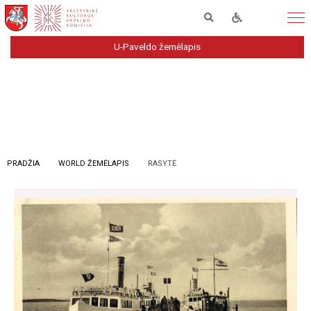
U-Paveldo žemėlapis
PRADŽIA
WORLD ŽEMĖLAPIS
RASYTĖ