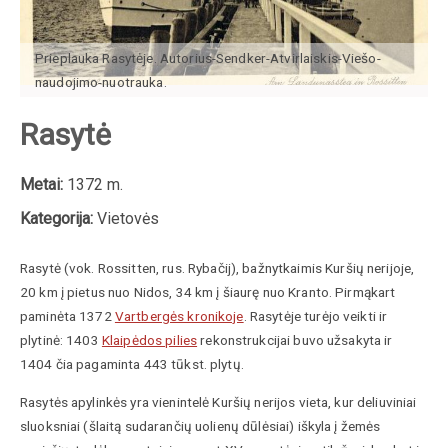
Prieplauka Rasytėje. Autorius-Sendker-Atvirlaiskis-Viešo-
naudojimo-nuotrauka.
Rasytė
Metai:
1372 m.
Kategorija:
Vietovės
Rasytė
(vok.
Rossitten
, rus.
Rybačij
),
bažnytkaimis Kuršių nerijoje,
20 km į pietus nuo Nidos, 34 km į šiaurę nuo Kranto.
Pirmąkart
paminėta 1372
Vartbergės kronikoje
. Rasytėje turėjo veikti ir
plytinė: 1403
Klaipėdos pilies
rekonstrukcijai buvo užsakyta ir
1404 čia pagaminta 443 tūkst. plytų.
Rasytės apylinkės yra vienintelė Kuršių nerijos vieta, kur deliuviniai
sluoksniai (šlaitą sudarančių uolienų dūlėsiai) iškyla į žemės