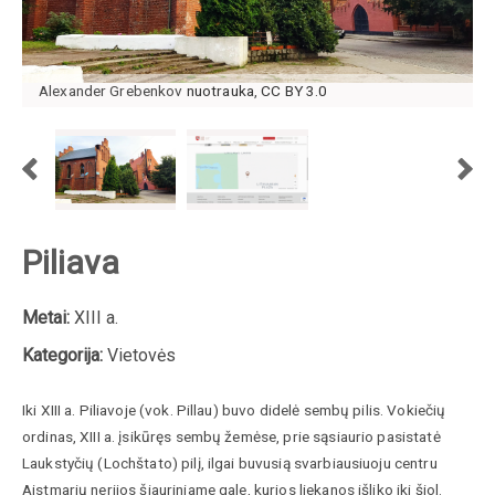
Alexander Grebenkov
nuotrauka
,
CC BY 3.0
Piliava
Metai:
XIII a.
Kategorija:
Vietovės
Iki XIII a. Piliavoje (vok. Pillau) buvo didelė sembų pilis. Vokiečių
ordinas, XIII a. įsikūręs sembų žemėse, prie sąsiaurio pasistatė
Laukstyčių (Lochštato) pilį, ilgai buvusią svarbiausiuoju centru
Aistmarių nerijos šiauriniame gale, kurios liekanos išliko iki šiol.