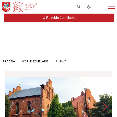
U-Paveldo žemėlapis
PRADŽIA
WORLD ŽEMĖLAPIS
PILIAVA