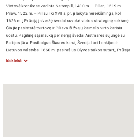
Vietovė kronikose vadinta Naitenpill, 1430 m. – Pillen, 1519 m. –
Pilaw, 1522 m. – Pillau. Iki XVII a. pr. ji laikyta nereikšminga, kol
1626 m. į Prūsiją įsiveržę švedai suvokė vietos strateginę reikšmę.
Čia jie pasistatė tvirtovę ir Piliava iš žvejų kaimelio virto kariniu
uostu. Pagilinę sąsmauką per neriją švedai Aistmares sujungė su
Baltijos jūra. Pasibaigus Šiaurės karui, Švedijai bei Lenkijos ir
Lietuvos valstybei 1660 m. pasirašius Olyvos taikos sutartį, Prūsija
tapo savarankiška valstybe. Tuomet Brandenburgo kurfiurstas,
Išskleisti
vokiečių vadinamas didžiuoju, Fridrychas Vilhelmas pavertė Piliavą
savo tvirtove – Karaliaučiaus vartais į Baltiją. Taip prasidėjo
prūsiškoji miesto istorija – iki Antrojo pasaulinio karo tai buvo ne
tik karinės įgulos miestas, bet ir gydomųjų vandenų kurortas.
Šilas Vytautas, Sambora Henrikas, Mažosios Lietuvos kultūros
pėdsakai Kaliningrado srityje, Vilnius, Mintis, 1990