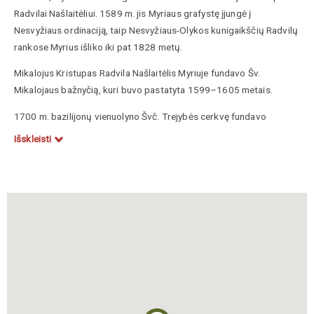
Radvilai Našlaitėliui. 1589 m. jis Myriaus grafystę įjungė į
Nesvyžiaus ordinaciją, taip Nesvyžiaus-Olykos kunigaikščių Radvilų
rankose Myrius išliko iki pat 1828 metų.
Mikalojus Kristupas Radvila Našlaitėlis Myriuje fundavo Šv.
Mikalojaus bažnyčią, kuri buvo pastatyta 1599–1605 metais.
1700 m. bazilijonų vienuolyno Švč. Trejybės cerkvę fundavo
Lietuvos Didžiosios Kunigaikštystės kancleris Karolis Stanislovas
Išskleisti
Radvila. XIX a. ji atiduota stačiatikiams, perstatant neatpažįstamai
pakeistas pirminis statinio pavidalas.
Miesto pakraštyje stovinti pilis – viena didžiausių ir geriausiai
išlikusių Lietuvos Didžiosios Kunigaikštystės tvirtovių. XVI a.
pradžioje ją pastatė Lietuvos Didžiosios Kunigaikštystės dvaro
maršalka Jurgis Iliničius. Tuomet tai buvo gotikinė aptvarinė pilis su
penkiais bokštais, apjuosta fosa. XVI a. pabaigoje – XVII a.
pradžioje Mikalojaus Kristupo Radvilos Našlaitėlio iniciatyva prie
dviejų sienų pristatyti renesansiniai rezidenciniai korpusai, pilis
sutvirtinta žemės bastionais ir vandens grioviu, šalia jos įveistas