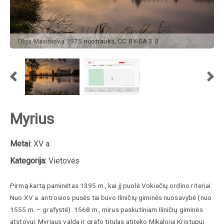
Olga Maximova 1975
nuotrauka
,
CC BY-SA 3.0
Myrius
Metai:
XV a.
Kategorija:
Vietovės
Pirmą kartą paminėtas 1395 m., kai jį puolė Vokiečių ordino riteriai.
Nuo XV a. antrosios pusės tai buvo Iliničių giminės nuosavybė (nuo
1555 m. – grafystė). 1568 m., mirus paskutiniam Iliničių giminės
atstovui, Myriaus valda ir grafo titulas atiteko Mikalojui Kristupui