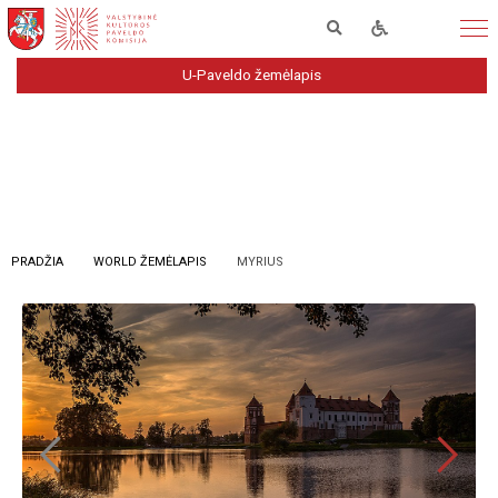
U-Paveldo žemėlapis
PRADŽIA
WORLD ŽEMĖLAPIS
MYRIUS