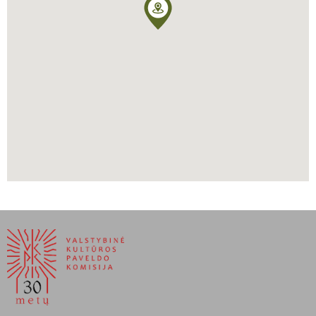
parkas. Tvirtovė smarkiai nukentėjo per 1655 ir 1706 m. švedų
apgultis, vėliau atstatya. Vėl nukentėjo per 1794 m. Rusijos
kariuomenės šturmą ir 1812 m. Napoleono karą. Antrojo pasaulinio
karo metais čia įkurta karo stovykla ir getas. Sovietmečiu pilyje
įrengtos gyvenamosios patalpos, autentiška interjerų apdaila
negrįžtamai prarasta. Nuo 1991 m. pilis restauruojama ir
atstatoma. 2000 m. tvirtovė pripažinta UNESCO globojamu
Pasaulio paveldo objektu.
Paliušytė, Aistė, Vadovas po Lietuvos Didžiąją Kunigaikštystę,
sudarytojos Aistė Paliušytė ir Irena Vaišvilaitė, Vilnius, Lietuvos
kultūros tyrimų institutas, 2012