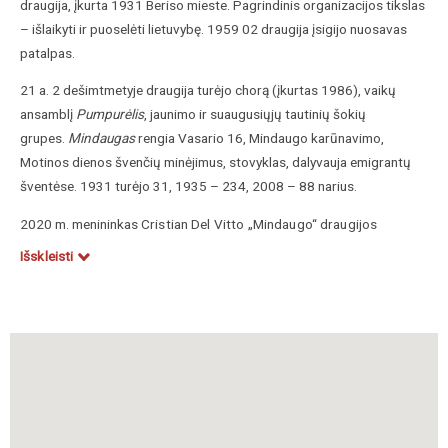
draugija, į
kurta 1931 Beriso mieste. Pagrindinis organizacijos tikslas
– išlaikyti ir puoselėti lietuvybę. 1959 02 draugija įsigijo nuosavas
patalpas.
21 a. 2 dešimtmetyje draugija turėjo chorą (įkurtas 1986), vaikų
ansamblį
Pumpurėlis
, jaunimo ir suaugusiųjų tautinių šokių
grupes.
Mindaugas
rengia Vasario 16, Mindaugo karūnavimo,
Motinos dienos švenčių minėjimus, stovyklas, dalyvauja emigrantų
šventėse. 1931 turėjo 31, 1935 – 234, 2008 – 88 narius.
2020 m. menininkas
Cristian Del Vitto
„Mindaugo“ draugijos
patalpose sukūrė karalių Mindaugą vaizduojantį sgrafitą.
Išskleisti
https://www.vle.lt/straipsnis/mindaugas-1
http://muralismoenruta.blogspot.com/2020/03/mural-homenaje-
al-rey-mindaugas.html