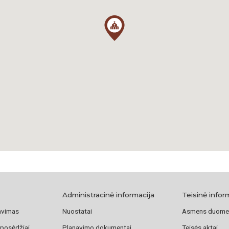
Administracinė informacija
Teisinė infor
avimas
Nuostatai
Asmens duome
 posėdžiai
Planavimo dokumentai
Teisės aktai