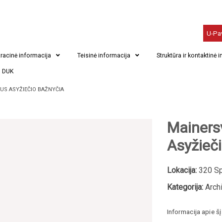
U-Pa
racinė informacija
Teisinė informacija
Struktūra ir kontaktinė 
DUK
AUS ASYŽIEČIO BAŽNYČIA
Mainersv
Asyžieč
Lokacija:
320 Spr
Kategorija:
Archi
Informacija apie š