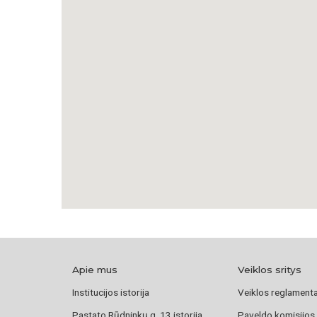
Apie mus
Veiklos sritys
Institucijos istorija
Veiklos reglament
Pastato Rūdninkų g. 13 istorija
Paveldo komisijos