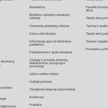
Ataskaitos
Paveldo komisij
aktai
Biudžeto vykdymo ataskaitų
rinkiniai
Teisės aktų pro
Finansinių ataskaitų rinkiniai
Tyrimai ir anali
Darbo užmokestis
Teisės aktų pa
Informacija apie struktūrinius
Teisinio reguli
padalinius
Privatumo polit
Paskatinimai ir apdovanojimai
Viešųjų ir privačių interesų
o duomenų
deklaravimas, korupcijos
a
prevencija
Lėšos veiklai viešinti
Viešieji pirkimai
paveldas
Tarnybiniai lengvieji automobiliai
Konkursai
auga
Praktika
 regionuose