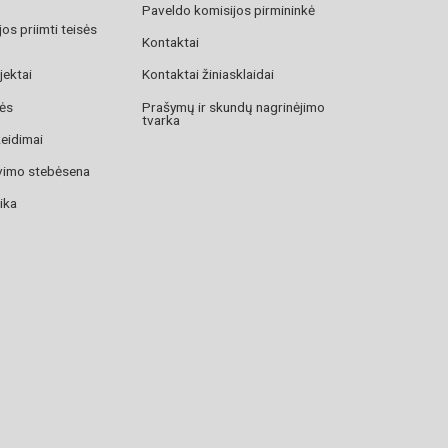
Paveldo komisijos pirmininkė
os priimti teisės
Kontaktai
jektai
Kontaktai žiniasklaidai
zės
Prašymų ir skundų nagrinėjimo
tvarka
žeidimai
avimo stebėsena
ika