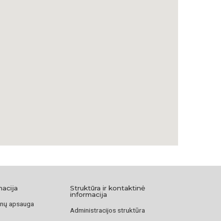
macija
Struktūra ir kontaktinė
informacija
nų apsauga
Administracijos struktūra