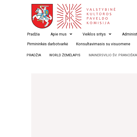
Pradžia
Apie mus
Veiklos sritys
Administ
Pirmininkės darbotvarkė
Konsultavimasis su visuomene
PRADŽIA
WORLD ŽEMĖLAPIS
MAINERSVILIO ŠV. PRANCIŠK