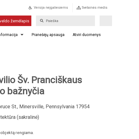
Versija neįgaliesiems
Svetainės medis
veldo žemėlapis
informacija
Pranešėjų apsauga
Atviri duomenys
ilio Šv. Pranciškaus
io bažnyčia
uce St., Minersville, Pennsylvania 17954
tektūra (sakralinė)
į objektą rengiama.