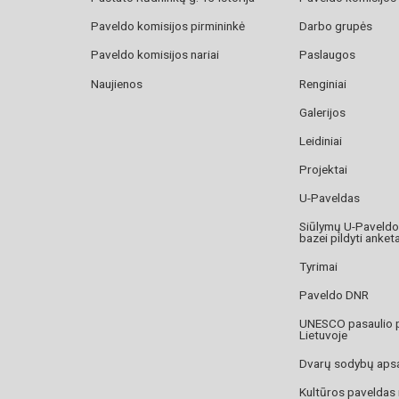
Paveldo komisijos pirmininkė
Darbo grupės
Paveldo komisijos nariai
Paslaugos
Naujienos
Renginiai
Galerijos
Leidiniai
Projektai
U-Paveldas
Siūlymų U-Paveld
bazei pildyti anket
Tyrimai
Paveldo DNR
UNESCO pasaulio 
Lietuvoje
Dvarų sodybų aps
Kultūros paveldas