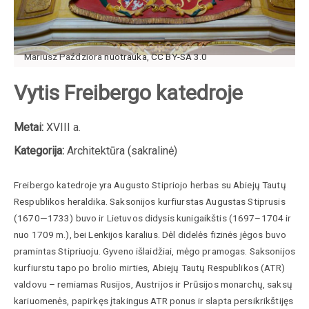
Mariusz Paździora
nuotrauka
,
CC BY-SA 3.0
Vytis Freibergo katedroje
Metai:
XVIII a.
Kategorija:
Architektūra (sakralinė)
Freibergo katedroje yra Augusto Stipriojo herbas su Abiejų Tautų
Respublikos heraldika. Saksonijos kurfiurstas Augustas Stiprusis
(1670—1733) buvo ir Lietuvos didysis kunigaikštis
(1697–1704 ir
nuo 1709 m.),
bei Lenkijos karalius. Dėl didelės fizinės jėgos buvo
pramintas Stipriuoju. Gyveno išlaidžiai, mėgo pramogas. Saksonijos
kurfiurstu tapo po brolio mirties, Abiejų Tautų Respublikos (ATR)
valdovu – remiamas Rusijos, Austrijos ir Prūsijos monarchų, saksų
kariuomenės, papirkęs įtakingus ATR ponus ir slapta persikrikštijęs