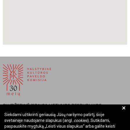
BIUDŽETINĖ ĮSTAIGA LIETUVOS RESPUBLIKOS
+
VALSTYBINĖ KULTŪROS PAVELDO KOMISIJA
Siekdami užtikrinti geriausią Jūsų naršymo patirtį, šioje
svetainėje naudojame slapukus (angl.
cookies
). Sutikdami,
Įmonės kodas: Juridinių asmenų registre 288700520
paspauskite mygtuką „Leisti visus slapukus“ arba galite keisti
Adresas: Rūdninkų g. 13, 01135 Vilnius