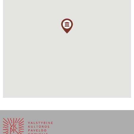
įėjimas papuoštas užrašu „Lithuanian Music Hall“.
Vaidas Petrulis
[1]
The
Historical Society of Pennsylvania with the Balch Institute
for Ethnic Studies
, 2003 m., prieiga per internetą:
https://hsp.org/sites/default/files/legacy_files/migrated/findingaid
[2]
Philadelphia Architects and Buildings
, prieiga per internetą:
https://www.philadelphiabuildings.org/pab/app/pj_display_allarchit
[3]
Pagal: Algis Lukas.
Lietuvių kultūrinis paveldas Amerikoje
.
Maryland: Lithuanian American Community, 2009, p. 64.
[4]
Lithuanian Music Hall of Lithuanian Cultural Center of
Philadelphia
, priega per internetą:
https://lithuanianmha.org
.