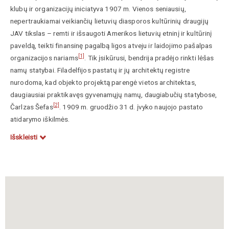
klubų ir organizacijų iniciatyva 1907 m. Vienos seniausių,
nepertraukiamai veikiančių lietuvių diasporos kultūrinių draugijų
JAV tikslas – remti ir išsaugoti Amerikos lietuvių etninį ir kultūrinį
paveldą, teikti finansinę pagalbą ligos atveju ir laidojimo pašalpas
[1]
organizacijos nariams
. Tik įsikūrusi, bendrija pradėjo rinkti lėšas
namų statybai. Filadelfijos pastatų ir jų architektų registre
nurodoma, kad objekto projektą parengė vietos architektas,
daugiausiai praktikavęs gyvenamųjų namų, daugiabučių statybose,
[2]
Čarlzas Šefas
. 1909 m. gruodžio 31 d. įvyko naujojo pastato
atidarymo iškilmės.
Išskleisti
Muzikos salės (kitaip vadinamos „Lietuvių namais”) rūsyje įkurtas
kompozitoriaus ir dailininko Mikalojaus Konstantino Čiurlionio
[3]
kambarys su biblioteka ir tautodailės muziejumi
. 1975-1987 m.
Lietuvių muzikos salėje buvo atidarytas Lietuvių kultūros centras,
skaitykla, konferencijų salės ir liaudies meno ekspozicija. Lietuvių
kultūros centre sukaupta gausi istorinių lietuviškų leidinių
[4]
kolekcija
. Tai vienas ryškiausių objektų siejamų su pirmosios
bangos lietuvių išeivija. Istorizmo stilistikos, raudonų plytų pastato