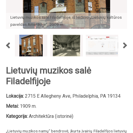
Lietuvių muzikos salė Filadelfijoje, iš leidinio „Lietuvių kultūros
paveldas Amerikoje“, 2009 m.
Lietuvių muzikos salė
Filadelfijoje
Lokacija:
2715 E Allegheny Ave, Philadelphia, PA 19134
Metai:
1909 m.
Kategorija:
Architektūra (istorinė)
„Lietuvių muzikos namų“ bendrovė, įkurta įvairių Filadelfijos lietuvių