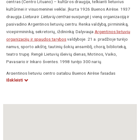
centras
(
Centro Lituano
) –
kultūros draugija, telkianti lietuvius
kultūrinei ir visuomeninei veiklai
. Įkurta 1926 Buenos Airėse. 1937
draugija
Lietuva
ir
Lietuvių centras
susijungė į vieną organizaciją ir
pasivadino Argentinos lietuvių centru. Renka valdybą, pirmininką,
vicepirmininką, sekretorių, iždininką. Dalyvauja
Argentinos lietuvių
organizacijų ir spaudos tarybos
valdyboje. 21 a. pradžioje turėjo
namus, sporto aikštę, tautinių šokių ansamblį, chorą, biblioteką,
teatro trupę. Rengė Lietuvių išeivių dienas, Motinos, Vaiko,
Pavasario ir Inkaro šventes. 1998 turėjo 300 narių.
Argentinos lietuvių centro patalpų Buenos Airėse fasadas
Išskleisti
papuoštas Gediminaičių stulpais.
https://www.vle.lt/straipsnis/argentinos-lietuviu-centras/