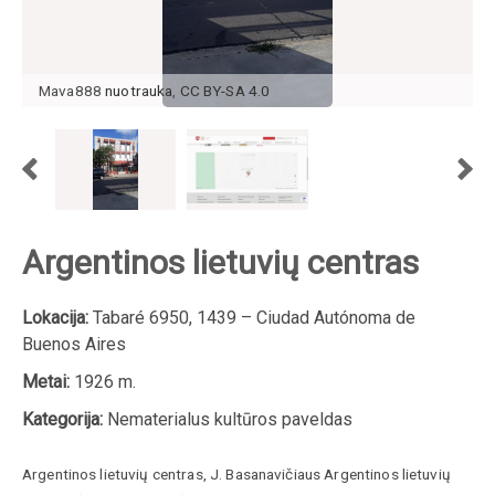
Mava888
nuotrauka
,
CC BY-SA 4.0
Argentinos lietuvių centras
Lokacija:
Tabaré 6950, 1439 – Ciudad Autónoma de
Buenos Aires
Metai:
1926 m.
Kategorija:
Nematerialus kultūros paveldas
Argentinos lietuvių centras
,
J. Basanavičiaus Argentinos lietuvių