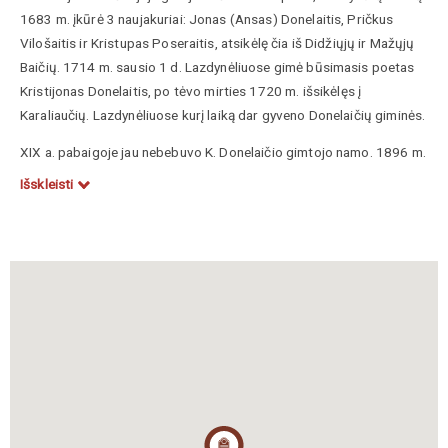
1683 m. įkūrė 3 naujakuriai: Jonas (Ansas) Donelaitis, Pričkus
Vilošaitis ir Kristupas Poseraitis, atsikėlę čia iš Didžiųjų ir Mažųjų
Baičių. 1714 m. sausio 1 d. Lazdynėliuose gimė būsimasis poetas
Kristijonas
Donelaitis
, po tėvo mirties 1720 m. išsikėlęs į
Karaliaučių. Lazdynėliuose kurį laiką dar gyveno Donelaičių giminės.
XIX a. pabaigoje jau nebebuvo K. Donelaičio gimtojo namo. 1896 m.
Lazdynėlių dvaro sode iškilmingai atidengtas paminklinis akmuo su
Išskleisti
įrašu „Duonelaitis“. Jis pastatytas prof. Franzo O.
Tetznerio,
Georgo
Sauerweino
ir Martyno
Jankaus
iniciatyva. Pasodintas
ąžuoliukas iš Tolminkiemio klebonijos sodo. Dalyvavo lietuvių
veikėjai ir draugijos.
Sovietmečiu viskas buvo sunaikinta – neliko nei Lazdynėlių
sodybos, nei K. Donelaičio paminklinio akmens. Suniokotose
apylinkėse bandyta įvairiose vietose ieškoti K. Donelaičio gimtinės.
1989 m. grupė restauratorių ir literatūrologų iš Vilniaus nustatė
buvusio Lazdynėlių dvaro vietą. Minint poeto 275 metų jubiliejų,
1989 m. pasodinta 275 ąžuoliukų giraitė. 1990 m. rugpjūtį