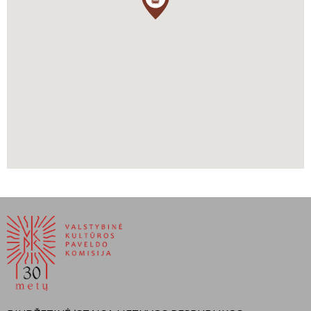
buvusioje dvarvietėje Lietuvos Respublikos rūpesčiu pastatytas
paminklinis akmuo (architektas Napoleonas
Kitkauskas
, meistras
Vilius Orvidas).
Purvinas Martynas,
https://www.mle.lt/straipsniai/lazdyneliai-2