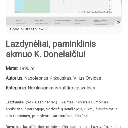
Google Street View
Lazdynėliai, paminklinis
akmuo K. Donelaičiui
Metai:
1990 m.
Autorius:
Napoleonas Kitkauskas, Vilius Orvidas
Kategorija:
Nekilnojamasis kultūros paveldas
Lazdynėliai (vok. Lasdinehlen) – kaimas ir dvaras
Gumbinės
apskrityje ir parapijoje, Sodviečių seniūnijoje, 6 km į šiaurės rytus
nuo Gumbinės, prie plento Karaliaučius–Eitkūnai.
Buvusioje karališkojoje girioje – iškirstame plote, Lazdynėlių kaimą