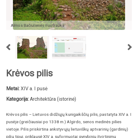
Almos Bačiulienės nuotrauka
Krėvos pilis
Metai:
XIV a. I pusė
Kategorija:
Architektūra (istorinė)
Krėvos pilis – Lietuvos didžiųjų kunigaikščių pilis, pastatyta XIV a. I
pusėje (greičiausiai po 1338 m.) Algirdo, senos medinės pilies
vietoje. Pilis priskirtina ankstyvųjų lietuviškų aptvarinių (gardinių)
pilių tipui, priklausė XIV a. suformuotai gynybinių įtvirtinimų