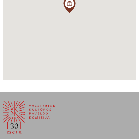
Pilis palaipsniui neteko gynybinės funkcijos, XVIII a. pab. galutinai
prarado karinę reikšmę, o statiniai palaipsniui buvo naikinami,
ardomi ir griuvo patys. Tokia būklė tęsėsi visą XIX a. Pilis smarkiai
nukentėjo per I Pasaulinį karą, kai trejus metus Krėva buvo fronto
linijoje. Miestelis buvo padalintas į dvi dalis, pilis atsidūrė vokiečių
pusėje. Vokiečiai pilies pastatus panaudojo gynybiniais tikslais –
juose buvo įrengti betoniniai gynybiniai įrenginiai (prie mažojo
bokšto ir pietinės sienos) ir sargybos aikštelės. Kartais dabartiniai
tyrinėtojai klysta vokiečių 1915 m. bunkerius įvardindami kaip dar
vieną bokštą ir juos netgi pateikia rekonstrukcijose. Rusų
kariuomenė artilerijos pabūklais atakavo Krėvos pilį – XIV a.
pradžios statinys negalėjo atsilaikyti prieš XX a. šaunamuosius
ginklus (pilis buvo nepritaikyta gintis nuo šaunamojo ginklo).
Krėvos gyventojai taip pat prisidėjo prie pilies nykimo, pamažu ją
ardė plytoms – aplinkiniai ūkiniai pastatai pastatyti iš raudonų ir
labai panašių į pilies plytų. 1929 m. Vilniaus vaivadijos Paminklų
konservavimo komitetas pradėjo Krėvos pilies mūrų konservaciją.
Pilis nukentėjo ir Antrojo pasaulinio karo metais. Pastaruoju metu
vykdomi konservavimo darbai.