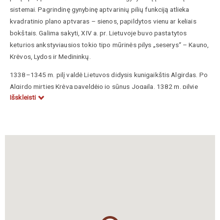
sistemai. Pagrindinę gynybinę aptvarinių pilių funkciją atlieka
kvadratinio plano aptvaras – sienos, papildytos vienu ar keliais
bokštais. Galima sakyti, XIV a. pr. Lietuvoje buvo pastatytos
keturios ankstyviausios tokio tipo mūrinės pilys „seserys“ – Kauno,
Krėvos, Lydos ir Medininkų.
1338–1345 m. pilį valdė Lietuvos didysis kunigaikštis Algirdas. Po
Algirdo mirties Krėvą paveldėjo jo sūnus Jogaila. 1382 m. pilyje
Išskleisti
neaiškiomis aplinkybėmis žuvo Jogailos dėdė kunigaikštis Kęstutis,
joje buvo kalinamas Kęstučio sūnus Vytautas, kuris iš jos pabėgo.
1385 m. čia buvo pasirašyta Krėvos sutartis, kurioje buvo
numatytas Jogailos ir visos Lietuvos krikštas ir glaudesni LDK
santykiai su Lenkijos Karalyste. 1392 m. pilis atiteko Lietuvos
didžiajam kunigaikščiui Vytautui. 1433 m. rugpjūtį pilį nuniokojo
Švitrigailos šalininkų kariuomenė. 1503–1506 m. ją puolė Krymo
totoriai, o 1519 m. pilį buvo užėmusi Maskvos kariuomenė. 1564 m.
Žygimantas Augustas Krėvą padovanojo iš Maskvos į Lietuvą
atbėgusiam kunigaikščiui Andrejui Kurbskiui.