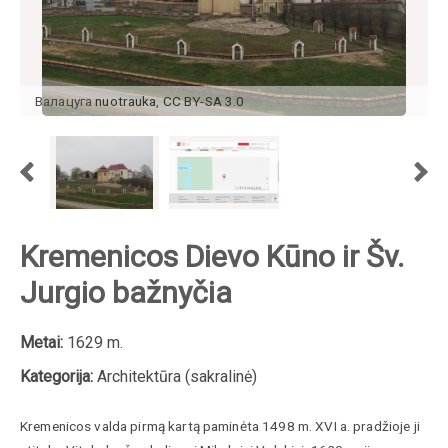
Валацуга
nuotrauka
,
CC BY-SA 3.0
Kremenicos Dievo Kūno ir Šv.
Jurgio bažnyčia
Metai:
1629 m.
Kategorija:
Architektūra (sakralinė)
Kremenicos valda pirmą kartą paminėta 1498 m. XVI a. pradžioje ji