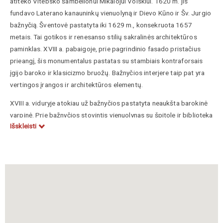
atiteko Vitebsko šambelionui Mikalojui Volskiui. 1620 m. jis
fundavo Laterano kanauninkų vienuolyną ir Dievo Kūno ir Šv. Jurgio
bažnyčią. Šventovė pastatyta iki 1629 m., konsekruota 1657
metais. Tai gotikos ir renesanso stilių sakralinės architektūros
paminklas. XVIII a. pabaigoje, prie pagrindinio fasado pristačius
prieangį, šis monumentalus pastatas su stambiais kontraforsais
įgijo baroko ir klasicizmo bruožų. Bažnyčios interjere taip pat yra
vertingos įrangos ir architektūros elementų.
XVIII a. viduryje atokiau už bažnyčios pastatyta neaukšta barokinė
varpinė. Prie bažnyčios stovintis vienuolynas su špitole ir biblioteka
Išskleisti
1832 m. buvo uždarytas, o XX a. 5-ajame dešimtmetyje sudegintas.
Uždarius vienuolyną, bažnyčia tapo parapinė, po 1863 m. sukilimo
kurį laiką neveikė.
Liškevičienė, Jolita, Vadovas po Lietuvos Didžiąją Kunigaikštystę,
sudarytojos Aistė Paliušytė ir Irena Vaišvilaitė, Vilnius, Lietuvos
kultūros tyrimų institutas, 2012