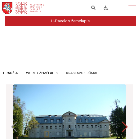
U-Paveldo žemėlapis
PRADŽIA
WORLD ŽEMĖLAPIS
KRASLAVOS RŪMAI