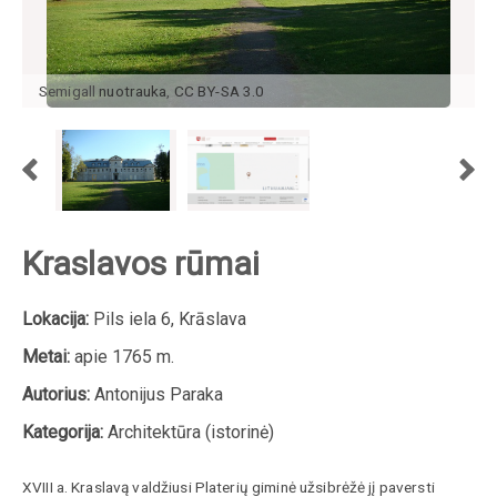
Semigall
nuotrauka
,
CC BY-SA 3.0
Kraslavos rūmai
Lokacija:
Pils iela 6, Krāslava
Metai:
apie 1765 m.
Autorius:
Antonijus Paraka
Kategorija:
Architektūra (istorinė)
XVIII a. Kraslavą valdžiusi Platerių giminė užsibrėžė jį paversti