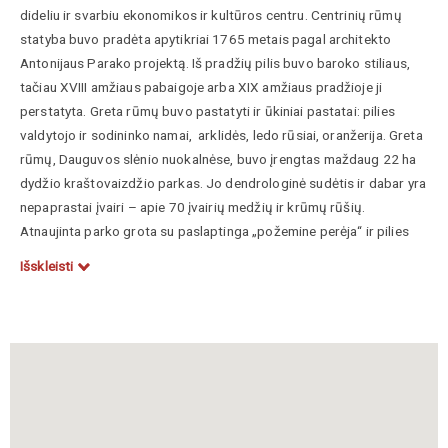
dideliu ir svarbiu ekonomikos ir kultūros centru. Centrinių rūmų
statyba buvo pradėta apytikriai 1765 metais pagal architekto
Antonijaus Parako projektą. Iš pradžių pilis buvo baroko stiliaus,
tačiau XVIII amžiaus pabaigoje arba XIX amžiaus pradžioje ji
perstatyta. Greta rūmų buvo pastatyti ir ūkiniai pastatai: pilies
valdytojo ir sodininko namai, arklidės, ledo rūsiai, oranžerija. Greta
rūmų, Dauguvos slėnio nuokalnėse, buvo įrengtas maždaug 22 ha
dydžio kraštovaizdžio parkas. Jo dendrologinė sudėtis ir dabar yra
nepaprastai įvairi – apie 70 įvairių medžių ir krūmų rūšių.
Atnaujinta parko grota su paslaptinga „požemine perėja“ ir pilies
sargu – liūtu.
Išskleisti
Manoma, kad prie Platerių rūmų projektavimo prisidėjo Antonijaus
tėvas
Domenikas Paraka.
XX a. 9 dešimtmetyje buvo atrastos sienų freskos, kuriose matosi
Romos vaizdai ir Italijos kraštovaizdis.