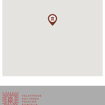
https://www.visitkraslava.com/index.php/lt/turizmas/lankytinos-
vietos/kulturiniai-istoriniai-objektai/grafu-pliateriu-pilies-
kompleksas-su
https://www.ldk-ticino.info/kraslava