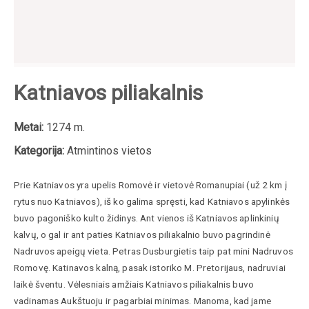
Katniavos piliakalnis
Metai:
1274 m.
Kategorija:
Atmintinos vietos
Prie Katniavos yra upelis Romovė ir vietovė Romanupiai (už 2 km į
rytus nuo Katniavos), iš ko galima spręsti, kad Katniavos apylinkės
buvo pagoniško kulto židinys. Ant vienos iš Katniavos aplinkinių
kalvų, o gal ir ant paties Katniavos piliakalnio buvo pagrindinė
Nadruvos apeigų vieta. Petras Dusburgietis taip pat mini Nadruvos
Romovę. Katinavos kalną, pasak istoriko M. Pretorijaus, nadruviai
laikė šventu. Vėlesniais amžiais Katniavos piliakalnis buvo
vadinamas Aukštuoju ir pagarbiai minimas. Manoma, kad jame