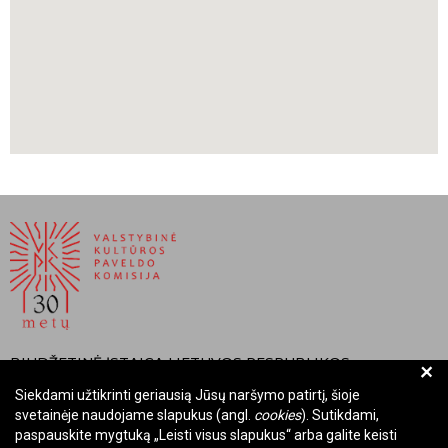
karalienė apsupta dar 60 mažesnių vinkšnų. Jam žmonės dar
pasakojo, kad čia pilis yra nugrimzdusi.
Pilies kalnas išlikęs. Jo aikštelė ovali, apie 20 ir 25 metrų dydžio,
apjuosta pylimu.
Šilas Vytautas, Sambora Henrikas, Mažosios Lietuvos kultūros
pėdsakai Kaliningrado srityje, Vilnius, Mintis, 1990
Šimėnas Valdemaras, https://www.mle.lt/straipsniai/katniavos-
piliakalnis
BIUDŽETINĖ ĮSTAIGA LIETUVOS RESPUBLIKOS
+
VALSTYBINĖ KULTŪROS PAVELDO KOMISIJA
Siekdami užtikrinti geriausią Jūsų naršymo patirtį, šioje
svetainėje naudojame slapukus (angl.
cookies
). Sutikdami,
Įmonės kodas: Juridinių asmenų registre 288700520
paspauskite mygtuką „Leisti visus slapukus“ arba galite keisti
Adresas: Rūdninkų g. 13, 01135 Vilnius