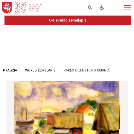
U-Paveldo žemėlapis
PRADŽIA
WORLD ŽEMĖLAPIS
KARLO OILENŠTEINO KŪRINIAI