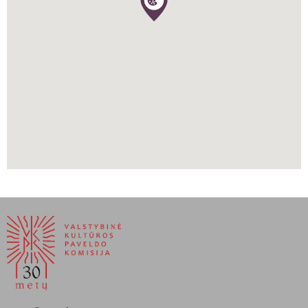
nacionalizmą Oilenšteinas 1937–1944 m. nepriėmė pakvietimų
dalyvauti Didžiojoje dailės parodoje Miunchene.
1945 m. likus keturioms dienoms iki II pasaulinio karo pabaigos
Oilenšteinas prarado savo studiją, kuri per Berlyno bombardavimo
ataką iš oro buvo sunaikinta kartu su 600 kūrinių.
Po karo trūkstant meno priemonių medžiagų Oilenšteinas
iliustravo noveles. Prisijungė prie 1952 m. susikūrusios menininkų
grupės
Der Ring
(Žiedas). Ši siekė pristatyti publikai naujus
menininkus, nepriklausomai nuo jų individualaus stiliaus.
Menininkas ir toliau dalyvavo su savo kūriniais svarbiose parodose
iki pat savo mirties Berlyne 1981 birželio 23 d.
Karlo Oilenšteino kūriniai saugomi Berlyno galerijoje, Modernaus
meno, fotografijos ir architektūros krašto muziejuje (vok.
Die
Berlinische Galerie – Landesmuseum für Moderne Kunst,
Fotografie und Architektur
).
1991–1992 m. Liuneburge, Rytprūsių krašto muziejuje (vok.