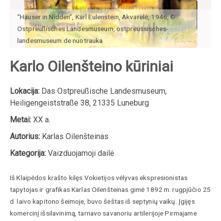
“Häuser in Nidden”, Karl Eulenstein, Akvarelė, 1946, ©
Ostpreußisches Landesmuseum, ostpreussisches-
landesmuseum.de nuotrauka
Karlo Oilenšteino kūriniai
Lokacija:
Das Ostpreußische Landesmuseum,
Heiligengeiststraße 38, 21335 Luneburg
Metai:
XX a.
Autorius:
Karlas Oilenšteinas
Kategorija:
Vaizduojamoji dailė
Iš Klaipėdos krašto kilęs Vokietijos vėlyvas ekspresionistas
tapytojas ir grafikas Karlas Oilenšteinas gimė 1892 m. rugpjūčio 25
d. laivo kapitono šeimoje, buvo šeštas iš septynių vaikų. Įgijęs
komercinį išsilavinimą, tarnavo savanoriu artilerijoje Pirmajame