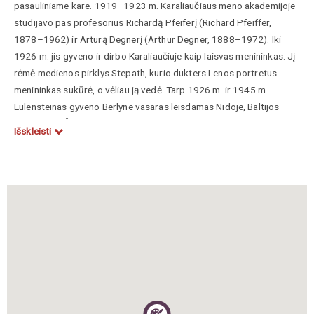
pasauliniame kare. 1919–1923 m. Karaliaučiaus meno akademijoje
studijavo pas profesorius Richardą Pfeiferį (Richard Pfeiffer,
1878–1962) ir Arturą Degnerį (Arthur Degner, 1888–1972). Iki
1926 m. jis gyveno ir dirbo Karaliaučiuje kaip laisvas menininkas. Jį
rėmė medienos pirklys Stepath, kurio dukters Lenos portretus
menininkas sukūrė, o vėliau ją vedė. Tarp 1926 m. ir 1945 m.
Eulensteinas gyveno Berlyne vasaras leisdamas Nidoje, Baltijos
pakrantėje. Čia tapė aliejumi, tempera, akvarele Kuršių neriją,
Išskleisti
Klaipėdos ir pamario krašto peizažus, žvejų ir valstiečių gyvenimo
vaizdus. Nidos dailininkų kolonijos (įkurta 1867) vienas dalyvių.
Po 1926 m. Oilenšteinas dalyvavo daugelyje parodų Berlyne, tarp
kurių organizuotose Berlyno Sezession (vok.
Berliner Sezession
),
Prūsijos meno akademijos. 1936 m. personalinė paroda
„Eulensteino paveikslai“ keliavo po pietų ir pietvakarių Vokietiją.
1937 m. nacionalsocialistai eilę tapytojo paveikslų deklaravo kaip
išsigimusį meną
(vok.
Entartete Kunst
) ir pašalino iš viešų
kolekcijų. Jis vis tik nuo 1936 iki 1941 m. dar eksponavosi su
Vokietijos darbininkų frontu. Išreikšdamas savo nusistatymą prieš