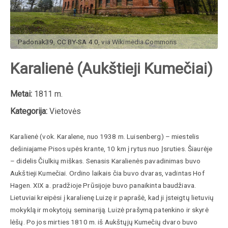
Padonak39
,
CC BY-SA 4.0
, via Wikimedia Commons
Karalienė (Aukštieji Kumečiai)
Metai:
1811 m.
Kategorija:
Vietovės
Karalienė (vok. Karalene, nuo 1938 m. Luisenberg) – miestelis
dešiniajame Pisos upės krante, 10 km į rytus nuo Įsruties. Šiaurėje
– didelis Čiulkių miškas. Senasis Karalienės pavadinimas buvo
Aukštieji Kumečiai. Ordino laikais čia buvo dvaras, vadintas Hof
Hagen. XIX a. pradžioje Prūsijoje buvo panaikinta baudžiava.
Lietuviai kreipėsi į karalienę Luizę ir paprašė, kad ji įsteigtų lietuvių
mokyklą ir mokytojų seminariją. Luizė prašymą patenkino ir skyrė
lėšų. P
o jos mirties
1810 m. iš Aukštųjų Kumečių dvaro buvo