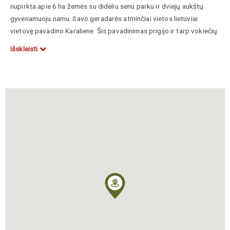
nupirkta
apie 6 ha žemės su dideliu senu parku ir dviejų aukštų
gyvenamuoju namu. Savo geradarės atminčiai vietos lietuviai
vietovę pavadino Karaliene. Šis pavadinimas prigijo ir tarp vokiečių.
1811 m. rugpjūčio 5 d. Karalienėje buvo atidaryta pirmoji visoje
Išskleisti
Lietuvoje lietuviška mokytojų seminarija. Pirmaisiais metais buvo
priimti 25 lietuvių našlaičiai bei neturtingų šeimų vaikai, išlaikomi ir
mokomi valdžios lėšomis. Vėliau valstybės lėšomis kasmet buvo
parengiama 18 mokytojų lietuvių. Pirmasis šios įstaigos vadovas
buvo Karlas Augustas Celeris. Seminarija buvo trimetė. Norint joje
mokytis, be pradinio mokslo (7 metai), reikėjo baigti dar dvejų
metų parengiamuosius kursus. Buvo mokoma lietuvių ir vokiečių
kalbos, matematikos, fizikos, muzikos pradmenų, žemdirbystės ir
sodininkystės, religijos istorijos, drausmės metodikos, kaimo
amatų. Mokymo praktika vyko vietos triklasėje mokykloje ir
Poviliškių (1,5 km į
pietryčius
) vienklasėje lietuvių mokykloje.
1820 m. šią seminariją baigė Jonas Ferdinandas Kelkis (1801–
1877) – vienas iš lietuviškos periodinės spaudos pradininkų. Čia
tikriausiai mokėsi ir Tilžės mokytojas Erdmonas Šesnakas (1797–