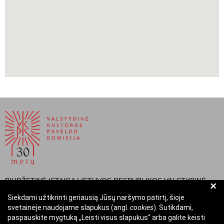
BIUDŽETINĖ ĮSTAIGA LIETUVOS RESPUBLIKOS VALSTYBINĖ
+
KULTŪROS PAVELDO KOMISIJA
Siekdami užtikrinti geriausią Jūsų naršymo patirtį, šioje
svetainėje naudojame slapukus (angl.
cookies
). Sutikdami,
Įmonės kodas: Juridinių asmenų registre 288700520
paspauskite mygtuką „Leisti visus slapukus“ arba galite keisti
Adresas: Rūdninkų g. 13, 01135 Vilnius