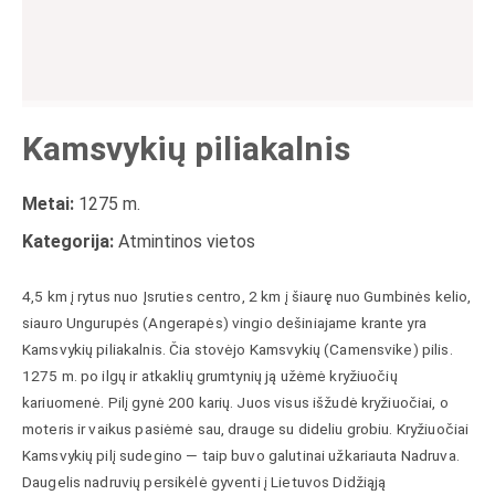
Kamsvykių piliakalnis
Metai:
1275 m.
Kategorija:
Atmintinos vietos
4,5 km į rytus nuo Įsruties centro, 2 km į šiaurę nuo Gumbinės kelio,
siauro Ungurupės (Angerapės) vingio dešiniajame krante yra
Kamsvykių piliakalnis. Čia stovėjo Kamsvykių (Camensvike) pilis.
1275 m. po ilgų ir atkaklių grumtynių ją užėmė kryžiuočių
kariuomenė. Pilį gynė 200 karių. Juos visus išžudė kryžiuočiai, o
moteris ir vaikus pasiėmė sau, drauge su dideliu grobiu. Kryžiuočiai
Kamsvykių pilį sudegino — taip buvo galutinai užkariauta Nadruva.
Daugelis nadruvių persikėlė gyventi į Lietuvos Didžiąją