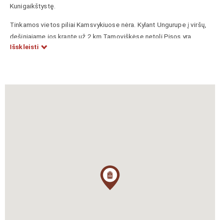
Kunigaikštystę.
Tinkamos vietos piliai Kamsvykiuose nėra. Kylant Ungurupe į viršų,
dešiniajame jos krante už 2 km Tamoviškėse netoli Pisos yra
Išskleisti
piliakalnis, vokiečių vadintas Pagonių įtvirtinimu. Manoma, kad čia
galėjo stovėti garsioji Kamsvykių pilis.
Šilas Vytautas, Sambora Henrikas, Mažosios Lietuvos kultūros
pėdsakai Kaliningrado srityje, Vilnius, Mintis, 1990