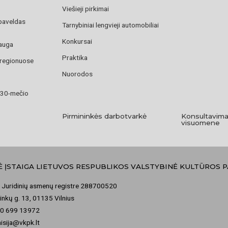
Viešieji pirkimai
paveldas
Tarnybiniai lengvieji automobiliai
Konkursai
Vaizdo ištrauka i
auga
Praktika
 regionuose
Nuorodos
 30-mečio
Pirmininkės darbotvarkė
Konsultavima
visuomene
Ė ĮSTAIGA LIETUVOS RESPUBLIKOS VALSTYBINĖ KULTŪROS 
 Juridinių asmenų registre 288700520
nkų g. 13, 01135 Vilnius
70 699 13972
misija@vkpk.lt