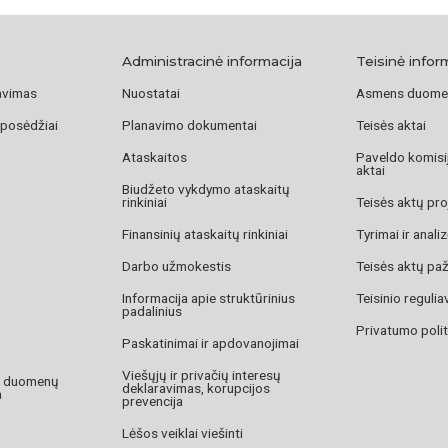
[1]
Pagal: Bronius 
117–133.
Administracinė informacija
Teisinė infor
[2]
V. Ramojus. Či
avimas
Nuostatai
Asmens duome
m. rugsėjo 30 d., p
 posėdžiai
Planavimo dokumentai
Teisės aktai
[3]
Lietuvybės švy
Ataskaitos
Paveldo komisij
d., p. 8.
aktai
Biudžeto vykdymo ataskaitų
rinkiniai
Teisės aktų pro
Finansinių ataskaitų rinkiniai
Tyrimai ir anali
Darbo užmokestis
Teisės aktų pa
Informacija apie struktūrinius
Teisinio reguli
padalinius
Privatumo polit
Paskatinimai ir apdovanojimai
Viešųjų ir privačių interesų
o duomenų
deklaravimas, korupcijos
a
prevencija
Lėšos veiklai viešinti