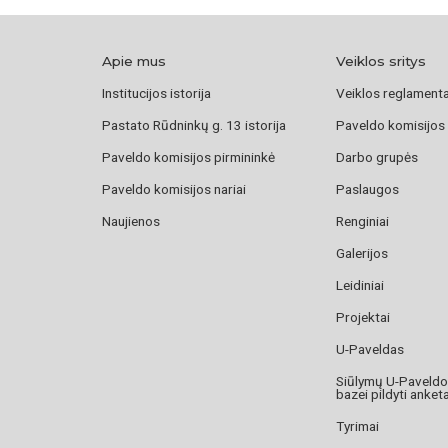
Apie mus
Veiklos sritys
Institucijos istorija
Veiklos reglament
Pastato Rūdninkų g. 13 istorija
Paveldo komisijos
Paveldo komisijos pirmininkė
Darbo grupės
Paveldo komisijos nariai
Paslaugos
Naujienos
Renginiai
Galerijos
Leidiniai
Projektai
U-Paveldas
Siūlymų U-Paveld
bazei pildyti anket
Tyrimai