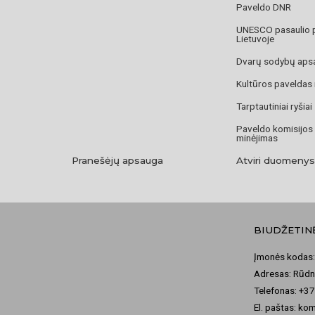
Paveldo DNR
UNESCO pasaulio 
Lietuvoje
Dvarų sodybų aps
Kultūros paveldas
Tarptautiniai ryšiai
Paveldo komisijos
minėjimas
Pranešėjų apsauga
Atviri duomenys
BIUDŽETIN
Įmonės kodas:
Adresas: Rūdni
Telefonas: +3
El. paštas: ko