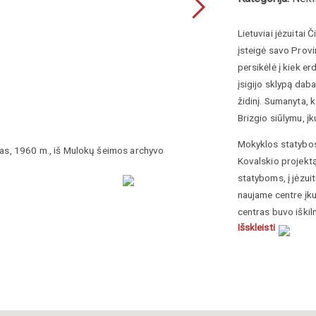
Lietuviai jėzuitai 
įsteigė savo Provi
persikėlė į kiek e
įsigijo sklypą daba
židinį. Sumanyta, k
Brizgio siūlymu, į
Mokyklos statybos
kas, 1960 m., iš Mulokų šeimos archyvo
Čikagos Jaunimo ce
Kovalskio projektą
statyboms, į jėzui
naujame centre įkur
centras buvo iškil
Išskleisti
1960-aisiais, cent
paminklas „Žuvusi
vienuolyno bei kop
stovėjo vienuolia
įsigyti ir sujungti
Bronius Krištanavi