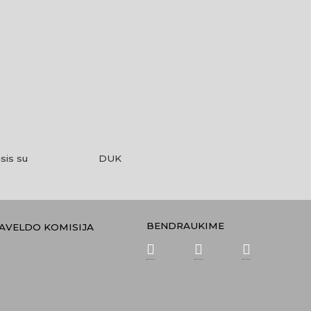
š laidos „Stop juosta“ (2024 m.) © LRT
sis su
DUK
BENDRAUKIME
PAVELDO KOMISIJA