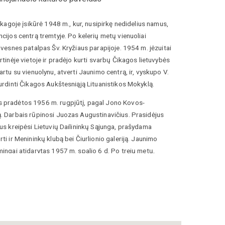
Čikagoje įsikūrė 1948 m., kur, nusipirkę nedidelius namus,
ncijos centrą tremtyje. Po kelerių metų vienuoliai
rdvesnes patalpas Šv. Kryžiaus parapijoje. 1954 m. jėzuitai
rtinėje vietoje ir pradėjo kurti svarbų Čikagos lietuvybės
artu su vienuolynu, atverti Jaunimo centrą, ir, vyskupo V.
kurdinti Čikagos Aukštesniąją Lituanistikos Mokyklą.
 pradėtos 1956 m. rugpjūtį, pagal Jono Kovos-
ntras po pirmojo etapo statybų 1957 m., iš leidinio „Lietuvių dienos“, 19
. Darbais rūpinosi Juozas Augustinavičius. Prasidėjus
tus kreipėsi Lietuvių Dailininkų Sąjunga, prašydama
ti ir Menininkų klubą bei Čiurlionio galeriją. Jaunimo
mingai atidarytas 1957 m. spalio 6 d. Po trejų metų,
ro sodelyje iškilo architekto Jono Muloko suprojektuotas
ems už Lietuvos laisvę”. Tuo pat metu buvo vykdoma ir
lyčios statyba. Tiesa, tarp Jaunimo centro ir koplyčios
ms nepriklausęs namas. Pastatą jėzuitams vėliau pavyko
[1]
 į vientisą kompleksą
. Statybomis rūpinosi kunigas
čius.