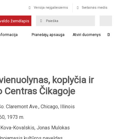
Versija neįgaliesiems
Svetainės medis
veldo žemėlapis
informacija
Pranešėjų apsauga
Atviri duomenys
vienuolynas, koplyčia ir
 Centras Čikagoje
. Claremont Ave., Chicago, Illinois
60, 1973 m.
Kova-Kovalskis, Jonas Mulokas
nojamasis kultūros paveldas