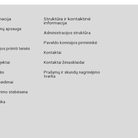
Krištanavičius. Jaunimo centras.
Žvaigždė,
1960 m., pp.
macija
Struktūra ir kontaktinė
kagos Jaunimo centras pasidarė per ankštas.
Dirva
, 1966
informacija
nų apsauga
. 5.
Administracijos struktūra
turio statybos pabaigtuvės.
Draugas
, 1973 m. rugsėjo 25
Paveldo komisijos pirmininkė
os priimti teisės
Kontaktai
jektai
Kontaktai žiniasklaidai
zės
Prašymų ir skundų nagrinėjimo
tvarka
žeidimai
avimo stebėsena
ika