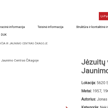
U-Pa
racinė informacija
Teisinė informacija
Struktūra ir kontaktinė 
DUK
YČIA IR JAUNIMO CENTRAS ČIKAGOJE
Jėzuitų 
Jaunimo
Lokacija:
5620 So
Metai:
1957, 19
Autorius:
Jonas 
Kategorija:
Nekil