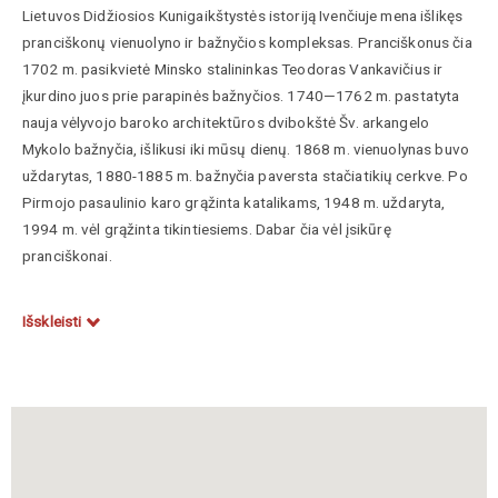
Lietuvos Didžiosios Kunigaikštystės istoriją Ivenčiuje mena išlikęs
pranciškonų vienuolyno ir bažnyčios kompleksas. Pranciškonus čia
1702 m. pasikvietė Minsko stalininkas Teodoras Vankavičius ir
įkurdino juos prie parapinės bažnyčios. 1740—1762 m. pastatyta
nauja vėlyvojo baroko architektūros dvibokštė Šv. arkangelo
Mykolo bažnyčia, išlikusi iki mūsų dienų. 1868 m. vienuolynas buvo
uždarytas, 1880-1885 m. bažnyčia paversta stačiatikių cerkve. Po
Pirmojo pasaulinio karo grąžinta katalikams, 1948 m. uždaryta,
1994 m. vėl grąžinta tikintiesiems. Dabar čia vėl įsikūrę
pranciškonai.
Išskleisti
Klajumienė, Dalia, Vadovas po Lietuvos Didžiąją Kunigaikštystę,
sudarytojos Aistė Paliušytė ir Irena Vaišvilaitė, Vilnius, Lietuvos
kultūros tyrimų institutas, 2012