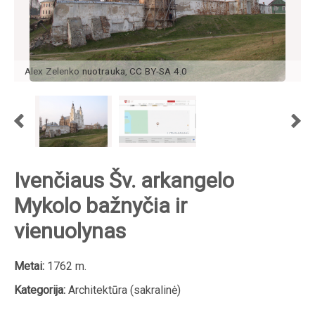
Alex Zelenko
nuotrauka
,
CC BY-SA 4.0
Ivenčiaus Šv. arkangelo
Mykolo bažnyčia ir
vienuolynas
Metai:
1762 m.
Kategorija:
Architektūra (sakralinė)