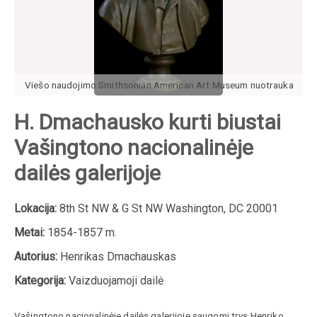
Viešo naudojimo Smithsonian American Art Museum nuotrauka
H. Dmachausko kurti biustai
Vašingtono nacionalinėje
dailės galerijoje
Lokacija:
8th St NW & G St NW Washington, DC 20001
Metai:
1854-1857 m.
Autorius:
Henrikas Dmachauskas
Kategorija:
Vaizduojamoji dailė
Vašingtono nacionalinėje dailės galerijoje saugomi trys
Henriko