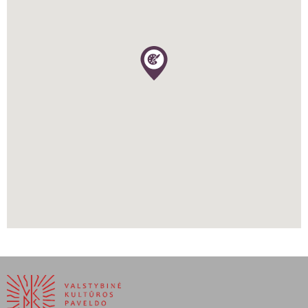
Rengiant 1863–1864 sukilimą buvo Dysnos apskrities karinis
komisaras, per sukilimą –sukilėlių būrio vadas. Siekė valstiečius
aprūpinti žeme. Žuvo per susirėmimą su Rusijos kariniu daliniu.
Sukūrė plakečių (J. Zaliwskio, 1849), portretinių biustų
(G. Washingtono, B. Franklino, T. Jeffersono, generolo W. Greene’o
1852–61, M. Balinskio, 1863), figūrinių antkapinių paminklų (savo
žmonos, 1858, Filadelfijoje), skulptūrų (šv. Vladislovo, 1862, Vilniaus
arkikatedroje), medalionų (žudynėms Galicijoje atminti; 1846,
M. Balinskio, 1861, Barboros Radvilaitės, 1862). Kūriniai romantinės
krypties, patosiški, laisvos, impulsyvios lipdybos; kai kurie
klasicizmui būdingų raiškos formų.
Indriulaitis Aleksandras, Sliesoriūnas Feliksas,
https://www.vle.lt/straipsnis/henrikas-dmachauskas
https://americanart.si.edu/artist/henry-dmochowski-saunders-4267
https://americanart.si.edu/artwork/thomas-jefferson-21654