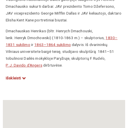
Dmachausko
sukurti
darbai: JAV prezidento Tomo Džefersono,
JAV viceprezidento George Mifflin Dallas ir JAV keliautojo, daktaro
Elisha Kent Kane
portretiniai
biustai.
Dmachauskas Henrikas (bltr. Henrych Dmachouski,
lenk. Henryk Dmochowski) (1810-1863 m.) – skulptorius,
1830–
1831 sukilimo
ir
1863–1864 sukilimo
dalyvis. Iš dvarininkų.
Vilniaus universitete baigė teisę, studijavo skulptūrą. 1841–51
tobulinosi Dailės mokykloje Paryžiuje, skulptorių F. Rude’o,
P. J. Davido d’Angers
dirbtuvėse.
Per 1830–1831 sukilimą veikė Trakų apskrityje; sukilimui pralaimint
Išskleisti
su sukilėliais pasitraukė į Varšuvą; iš čia emigravo į Prancūziją. Ten
priklausė
Lietuvos ir rusų žemių draugijai
.
1851–61 gyveno Jungtinėse Amerikos Valstijose, kur sukūrė
reikšmingų skulptūros darbų, įskaitant šiuos Jungtinių Valstijų
Kapitolijuje saugomus biustus. JAV jis buvo žinomas Henry D.
Saunders vardu.