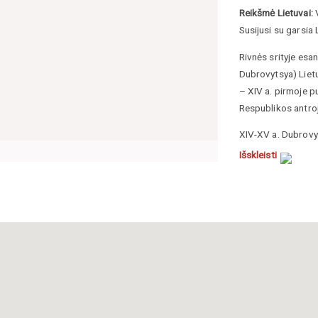
Reikšmė Lietuvai:
V
Susijusi su garsia
Rivnės srityje esa
Dubrovytsya) Lietu
– XIV a. pirmoje pu
Respublikos antro
XIV-XV a. Dubrovyc
pavardę). Jie čia p
Išskleisti
pabaigoje, išmirus
dažnai keitėsi. Ją
Višnioveckiai, Ogin
negyveno.
Alšėniškių statyta 
buvo likę tik pyli
Katalikų bažnyčia 
aukščiausių LDK ir