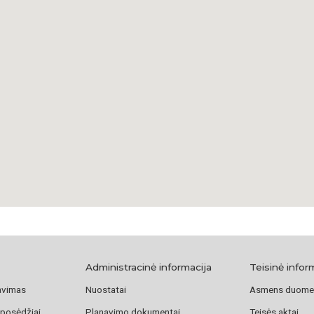
Jonas Karolis Dols
Šiandien Dubrovyci
giminėms atstovėms
Anastasijai Alšėni
šios evangelijos pr
Paliušytė, Aistė, 
Aistė Paliušytė ir 
institutas, 2012
https://www.vle.lt
Administracinė informacija
Teisinė infor
avimas
Nuostatai
Asmens duome
 posėdžiai
Planavimo dokumentai
Teisės aktai