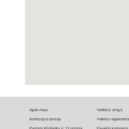
Apie mus
Veiklos sritys
Institucijos istorija
Veiklos reglament
Pastato Rūdninkų g. 13 istorija
Paveldo komisijos