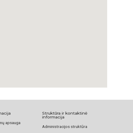
kis čia fundavo pijorų namus.
oje yra paminklai dviem garsioms XVI a. Alšėniškių
 – Stačiatikių bažnyčios šventąjai Julijonai Alšėniškei ir
škei – garsios
Peresopnitsos evangelijos fundatorei. Ant
isiekia šiuolaikinės Ukrainos prezidentai.
Vadovas po Lietuvos Didžiąją Kunigaikštystę, sudarytojos
Irena Vaišvilaitė, Vilnius, Lietuvos kultūros tyrimų
/straipsnis/alsenu-kunigaiksciai
macija
Struktūra ir kontaktinė
informacija
nų apsauga
Administracijos struktūra