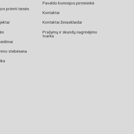
Paveldo komisijos pirmininkė
os priimti teisės
Kontaktai
jektai
Kontaktai žiniasklaidai
zės
Prašymų ir skundų nagrinėjimo
tvarka
žeidimai
avimo stebėsena
ika