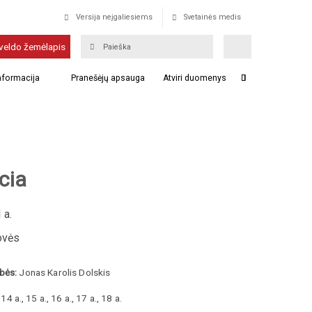
Versija neįgaliesiems
Svetainės medis
veldo žemėlapis
informacija
Pranešėjų apsauga
Atviri duomenys
cia
 a.
ovės
bės:
Jonas Karolis Dolskis
14 a., 15 a., 16 a., 17 a., 18 a.