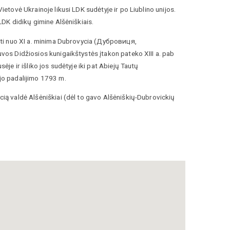
ietovė Ukrainoje likusi LDK sudėtyje ir po Liublino unijos.
 LDK didikų gimine Alšėniškiais.
nti nuo XI a. minima Dubrovycia (Дубрoвиця,
vos Didžiosios kunigaikštystės įtakon pateko XIII a. pab
sėje ir išliko jos sudėtyje iki pat Abiejų Tautų
jo padalijimo 1793 m.
ią valdė Alšėniškiai (dėl to gavo Alšėniškių-Dubrovickių
astatydino pilį. 1502 m. ją nusiaubė totoriai. XVI a.
 Alšėniškių-Dubrovickių giminei, valdos šeimininkai
 valdė tokios LDK giminės kaip Sapiegos, Dolskiai,
skiai, Bžostovskiai, Plateriai tačiau nė vieni čia nuolat
pilis XVII a. jau buvo apgriuvusi, o XVIII a. pabaigoje iš jos
mai ir mūro fragmentų.
Dubrovycioje buvo pastatyta XVI a., o 1695 m. vienas
 ATR centrinės valdžios pareigūnų, didysis maršalka