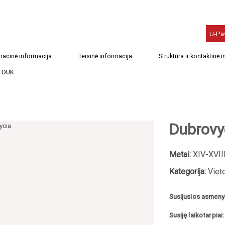
U-Pa
racinė informacija
Teisinė informacija
Struktūra ir kontaktinė 
DUK
Dubrovy
Metai:
XIV-XVIII
Kategorija:
Viet
Susijusios asmeny
Susiję laikotarpiai: