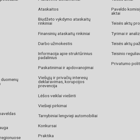
Ataskaitos
Paveldo komisij
aktai
Biudžeto vykdymo ataskaitų
rinkiniai
Teisės aktų pro
Finansinių ataskaitų rinkiniai
Tyrimai ir anali
Darbo užmokestis
Teisės aktų pa
Informacija apie struktūrinius
Teisinio reguli
padalinius
Privatumo polit
Paskatinimai ir apdovanojimai
Viešųjų ir privačių interesų
o duomenų
deklaravimas, korupcijos
a
prevencija
Lėšos veiklai viešinti
Viešieji pirkimai
paveldas
Tarnybiniai lengvieji automobiliai
Konkursai
auga
Praktika
 regionuose