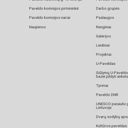
Paveldo komisijos pirmininkė
Darbo grupės
Paveldo komisijos nariai
Paslaugos
Naujienos
Renginiai
Galerijos
Leidiniai
Projektai
U-Paveldas
Siūlymų U-Paveld
bazei pildyti anket
Tyrimai
Paveldo DNR
UNESCO pasaulio 
Lietuvoje
Dvarų sodybų aps
Kultūros paveldas