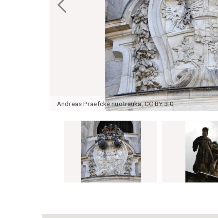
Andreas Praefcke
nuotrauka
,
CC BY 3.0