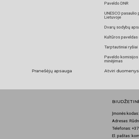
Paveldo DNR
UNESCO pasaulio 
Lietuvoje
Dvarų sodybų aps
Kultūros paveldas
Tarptautiniai ryšiai
Paveldo komisijos
minėjimas
Pranešėjų apsauga
Atviri duomenys
BIUDŽETIN
Įmonės kodas:
Adresas: Rūdni
Telefonas: +3
El. paštas: ko