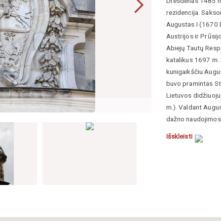
Dresdenas 1485 m.
rezidencija. Sakso
Augustas I (
1670
Austrijos ir Prūsi
Abiejų Tautų Respu
katalikus 1697 m. 
kunigaikščiu Augus
buvo pramintas Sti
Lietuvos didžiuoju
Paulae
nuotrauka
,
m.). Valdant Augus
dažno naudojimosi 
kariuomenėje pašli
Išskleisti
didikų grupuočių k
Dresdeno Švč. Tre
Gaetano Chiaveri. 
Mattielli, Paul Me
skulptūra, bei jos
karaliaus Augusto 
pat saugoma August