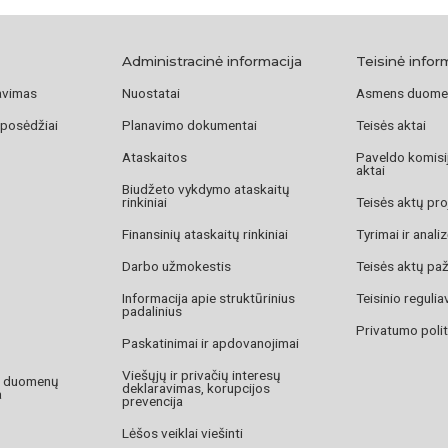
Administracinė informacija
Teisinė infor
avimas
Nuostatai
Asmens duome
 posėdžiai
Planavimo dokumentai
Teisės aktai
Ataskaitos
Paveldo komisij
aktai
Biudžeto vykdymo ataskaitų
rinkiniai
Teisės aktų pro
Finansinių ataskaitų rinkiniai
Tyrimai ir anali
Darbo užmokestis
Teisės aktų pa
Informacija apie struktūrinius
Teisinio reguli
padalinius
Privatumo polit
Paskatinimai ir apdovanojimai
Viešųjų ir privačių interesų
o duomenų
deklaravimas, korupcijos
a
prevencija
Lėšos veiklai viešinti