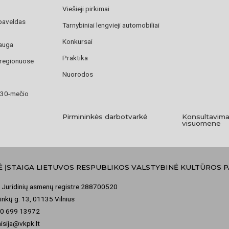
Viešieji pirkimai
paveldas
Tarnybiniai lengvieji automobiliai
Konkursai
auga
Praktika
 regionuose
Nuorodos
 30-mečio
Pirmininkės darbotvarkė
Konsultavima
visuomene
Ė ĮSTAIGA LIETUVOS RESPUBLIKOS VALSTYBINĖ KULTŪROS 
 Juridinių asmenų registre 288700520
nkų g. 13, 01135 Vilnius
70 699 13972
misija@vkpk.lt