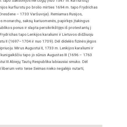
 tapo Saksonijos hercogų (nuo 1547 m. kurfiurstų)
nijos kurfiurstu po brolio mirties 1694 m. tapo
Frydrichas
Dresdene –
1733
Varšuvoje). Remiamas Rusijos,
jos monarchų, saksų kariuomenės, papirkęs įtakingus
blikos ponus ir slapta persikrikštijęs iš protestantų į
Frydrichas tapo Lenkijos karaliumi ir Lietuvos didžiuoju
tu II (1697–1704 ir nuo 1709). Dėl didelės fizinės jėgos
priuoju. Mirus Augustui II, 1733 m. Lenkijos karaliumi ir
 kunigaikščiu tapo jo sūnus Augustas III (
1696 –
1763
CC BY-SA 3.0
tui III Abiejų Tautų Respublika labiausiai smuko. Dėl
liberum veto teise Seimas nieko negalėjo nutarti,
jo drausmė, iro valstybės finansai, šalis kentėjo nuo
ovų ir užsienio valstybių intrigų.
jybės katedrą 1738—1751 m. suprojektavo architektas
Šventovės išorės dekorą atliko skulptoriai Lorenzo
yer ir Jakob Meyer. Ant katedros fasado yra Šv. Kazimiero
 fundatoriaus Lietuvos didžiojo kunigaikščio ir Lenkijos
III herbas su Abiejų Tautų Respublikos heraldika. Čia taip
o Stipriojo širdis, palaidotas Augustas III ir jo žmona