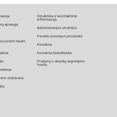
macija
Struktūra ir kontaktinė
informacija
nų apsauga
Administracijos struktūra
Paveldo komisijos pirmininkė
os priimti teisės
Kontaktai
jektai
Kontaktai žiniasklaidai
zės
Prašymų ir skundų nagrinėjimo
tvarka
žeidimai
avimo stebėsena
ika