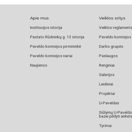
Apie mus
Veiklos sritys
Institucijos istorija
Veiklos reglament
Pastato Rūdninkų g. 13 istorija
Paveldo komisijos
Paveldo komisijos pirmininkė
Darbo grupės
Paveldo komisijos nariai
Paslaugos
Naujienos
Renginiai
Galerijos
Leidiniai
Projektai
U-Paveldas
Siūlymų U-Paveld
bazei pildyti anket
Tyrimai