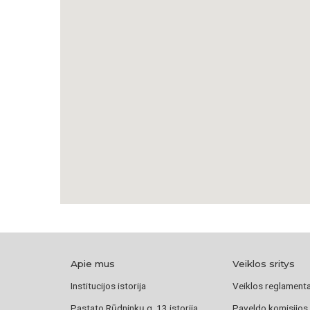
Apie mus
Veiklos sritys
Institucijos istorija
Veiklos reglament
Pastato Rūdninkų g. 13 istorija
Paveldo komisijos