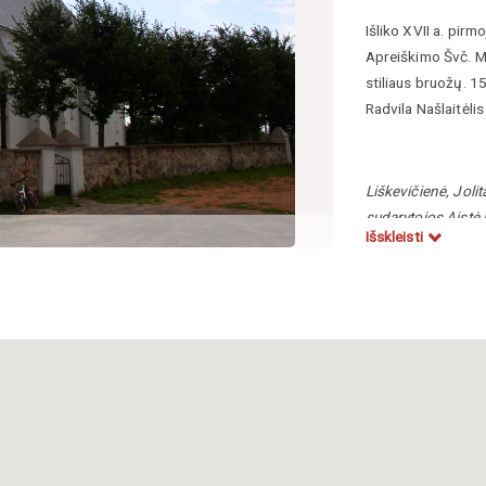
Išliko XVII a. pir
Apreiškimo Švč. Me
stiliaus bruožų. 
Radvila Našlaitėli
Liškevičienė, Joli
sudarytojos Aistė P
Išskleisti
tyrimų institutas,