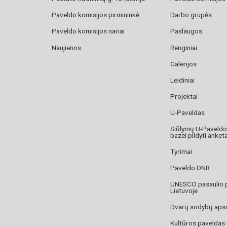
Paveldo komisijos pirmininkė
Darbo grupės
Paveldo komisijos nariai
Paslaugos
Naujienos
Renginiai
Galerijos
Leidiniai
Projektai
U-Paveldas
Siūlymų U-Paveld
bazei pildyti anket
Tyrimai
Paveldo DNR
UNESCO pasaulio 
Lietuvoje
Dvarų sodybų aps
Kultūros paveldas