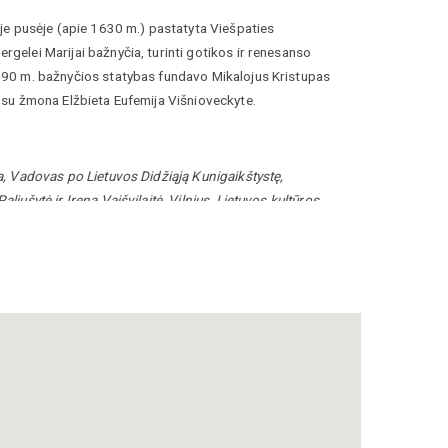
moje pusėje (apie 1630 m.) pastatyta Viešpaties
rgelei Marijai bažnyčia, turinti gotikos ir renesanso
1590 m. bažnyčios statybas fundavo Mikalojus Kristupas
s su žmona Elžbieta Eufemija Višnioveckyte.
ta, Vadovas po Lietuvos Didžiąją Kunigaikštystę,
aliušytė ir Irena Vaišvilaitė, Vilnius, Lietuvos kultūros
 2012