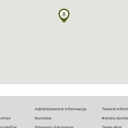
Administracinė informacija
Teisinė infor
avimas
Nuostatai
Asmens duome
 posėdžiai
Planavimo dokumentai
Teisės aktai