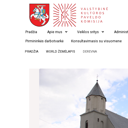
Pradžia
Apie mus
Veiklos sritys
Administ
Pirmininkės darbotvarkė
Konsultavimasis su visuomene
PRADŽIA
WORLD ŽEMĖLAPIS
DEREVNA