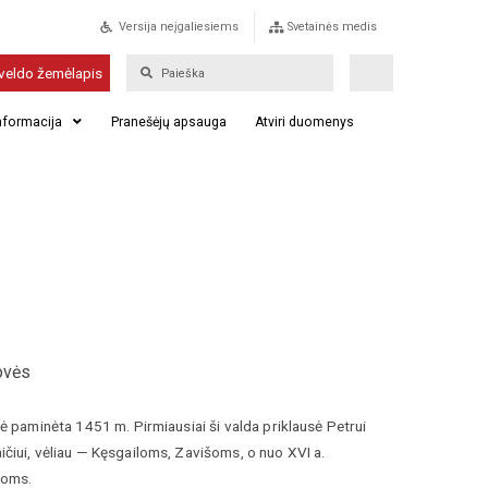
Versija neįgaliesiems
Svetainės medis
veldo žemėlapis
informacija
Pranešėjų apsauga
Atviri duomenys
ovės
ė paminėta 1451 m. Pirmiausiai ši valda priklausė Petrui
čiui, vėliau — Kęsgailoms, Zavišoms, o nuo XVI a.
loms.