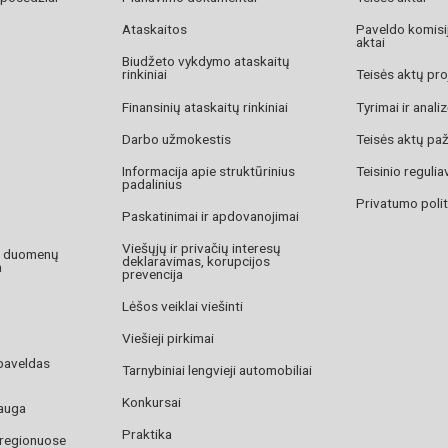
Ataskaitos
Paveldo komisij
aktai
Biudžeto vykdymo ataskaitų
rinkiniai
Teisės aktų pro
Finansinių ataskaitų rinkiniai
Tyrimai ir anali
Darbo užmokestis
Teisės aktų pa
Informacija apie struktūrinius
Teisinio reguli
padalinius
Privatumo polit
Paskatinimai ir apdovanojimai
Viešųjų ir privačių interesų
o duomenų
deklaravimas, korupcijos
a
prevencija
Lėšos veiklai viešinti
Viešieji pirkimai
paveldas
Tarnybiniai lengvieji automobiliai
Konkursai
auga
Praktika
 regionuose