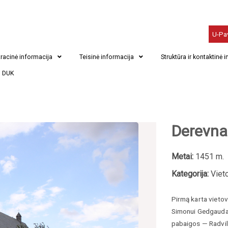
U-Pa
racinė informacija
Teisinė informacija
Struktūra ir kontaktinė 
DUK
Derevna
Metai:
1451 m.
Kategorija:
Viet
Pirmą karta vietov
Simonui Gedgaudai
pabaigos — Radvi