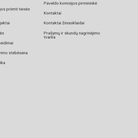
Paveldo komisijos pirmininkė
os priimti teisės
Kontaktai
jektai
Kontaktai žiniasklaidai
zės
Prašymų ir skundų nagrinėjimo
tvarka
žeidimai
avimo stebėsena
ika