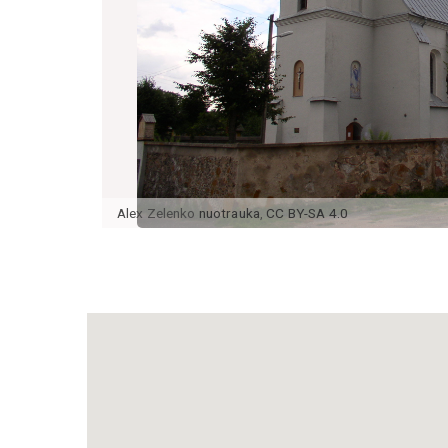
Alex Zelenko
nuotrauka
,
CC BY-SA 4.0