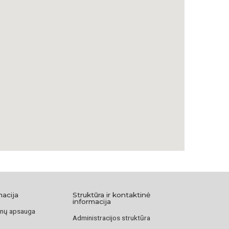
macija
Struktūra ir kontaktinė
informacija
nų apsauga
Administracijos struktūra