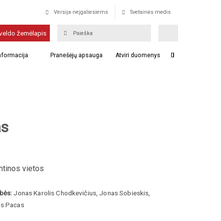
Versija neįgaliesiems
Svetainės medis
veldo žemėlapis
informacija
Pranešėjų apsauga
Atviri duomenys
as
tinos vietos
bės:
Jonas Karolis Chodkevičius, Jonas Sobieskis,
as Pacas