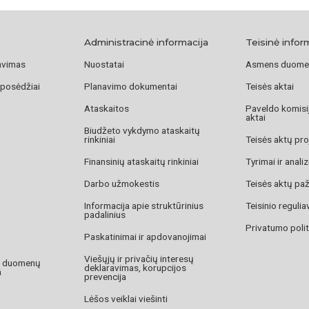
https://www.vle.lt
https://www.vle.l
Administracinė informacija
Teisinė infor
avimas
Nuostatai
Asmens duome
 posėdžiai
Planavimo dokumentai
Teisės aktai
Ataskaitos
Paveldo komisij
aktai
Biudžeto vykdymo ataskaitų
rinkiniai
Teisės aktų pro
Finansinių ataskaitų rinkiniai
Tyrimai ir anali
Darbo užmokestis
Teisės aktų pa
Informacija apie struktūrinius
Teisinio reguli
padalinius
Privatumo polit
Paskatinimai ir apdovanojimai
Viešųjų ir privačių interesų
o duomenų
deklaravimas, korupcijos
a
prevencija
Lėšos veiklai viešinti