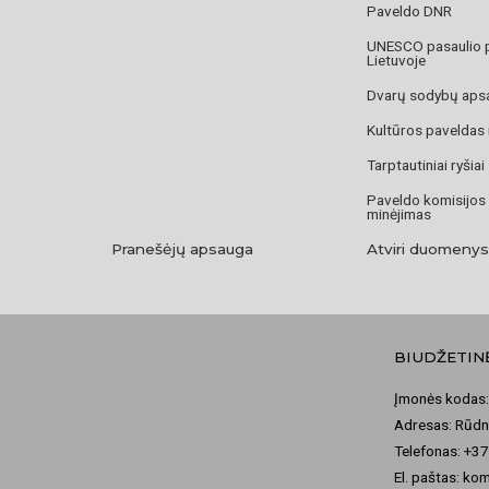
Paveldo DNR
UNESCO pasaulio 
Lietuvoje
Dvarų sodybų aps
Kultūros paveldas
Tarptautiniai ryšiai
Paveldo komisijos
minėjimas
Pranešėjų apsauga
Atviri duomenys
BIUDŽETIN
Įmonės kodas:
Adresas: Rūdni
Telefonas: +3
El. paštas: ko