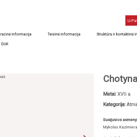
U-Pa
racinė informacija
Teisinė informacija
Struktūra ir kontaktinė 
DUK
Chotyn
Metai:
XVII a.
Kategorija:
Atmin
Susijusios asmeny
Mykolas Kazimier