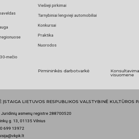
Viešieji pirkimai
paveldas
Tarnybiniai lengvieji automobiliai
Konkursai
auga
Praktika
 regionuose
Nuorodos
 30-mečio
Pirmininkės darbotvarkė
Konsultavima
visuomene
Ė ĮSTAIGA LIETUVOS RESPUBLIKOS VALSTYBINĖ KULTŪROS 
 Juridinių asmenų registre 288700520
nkų g. 13, 01135 Vilnius
70 699 13972
misija@vkpk.lt