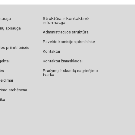
/straipsnis/jonas-karolis-chodkevicius/
t/straipsnis/chotino-musis-1/
macija
Struktūra ir kontaktinė
informacija
nų apsauga
Administracijos struktūra
Paveldo komisijos pirmininkė
os priimti teisės
Kontaktai
jektai
Kontaktai žiniasklaidai
zės
Prašymų ir skundų nagrinėjimo
tvarka
žeidimai
avimo stebėsena
ika