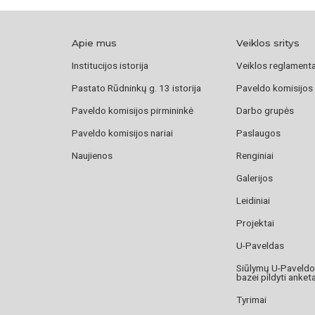
Apie mus
Veiklos sritys
Institucijos istorija
Veiklos reglament
Pastato Rūdninkų g. 13 istorija
Paveldo komisijos
Paveldo komisijos pirmininkė
Darbo grupės
Paveldo komisijos nariai
Paslaugos
Naujienos
Renginiai
Galerijos
Leidiniai
Projektai
U-Paveldas
Siūlymų U-Paveld
bazei pildyti anket
Tyrimai