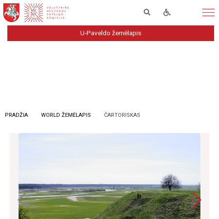
U-Paveldo žemėlapis
PRADŽIA
WORLD ŽEMĖLAPIS
ČARTORISKAS