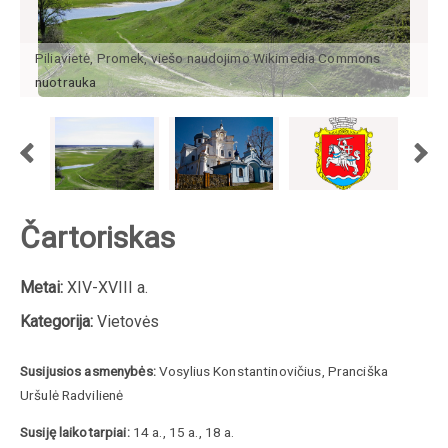
Piliavietė, Promek, viešo naudojimo Wikimedia Commons
nuotrauka
Čartoriskas
Metai:
XIV-XVIII a.
Kategorija:
Vietovės
Susijusios asmenybės:
Vosylius Konstantinovičius, Pranciška
Uršulė Radvilienė
Susiję laikotarpiai:
14 a., 15 a., 18 a.