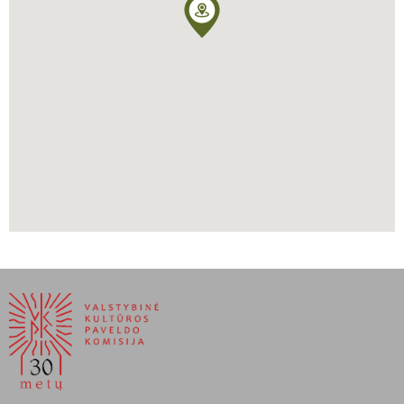
Dar ir šiandien Čartorisko herbe yra Vytis.
Vitkauskaitė, Dalia, Lietuvos paveldo Ukrainoje inventorinis
sąrašas, 2008
Blanuca, Andrijus, et al. Ukraina: Lietuvos epocha, 1320-1569.
Vilnius, Mokslo ir enciklopedijų leidybos centras, 2010
Paliušytė, Aistė, Vadovas po Lietuvos Didžiąją Kunigaikštystę,
sudarytojos Aistė Paliušytė ir Irena Vaišvilaitė, Vilnius, Lietuvos
kultūros tyrimų institutas, 2012