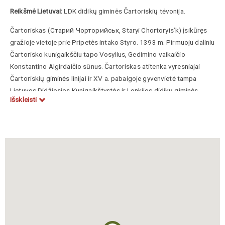
Reikšmė Lietuvai:
LDK didikų giminės Čartoriskių tėvonija.
Čartoriskas (Старий Чорторийськ, Staryi Chortoryis’k) įsikūręs
gražioje vietoje prie Pripetės intako Styro. 1393 m. Pirmuoju daliniu
Čartorisko kunigaikščiu tapo Vosylius, Gedimino vaikaičio
Konstantino Algirdaičio sūnus. Čartoriskas atitenka vyresniajai
Čartoriskių giminės linijai ir XV a. pabaigoje gyvenvietė tampa
Lietuvos Didžiosios Kunigaikštystės ir Lenkijos didikų giminės
Išskleisti
Čartoriskių tėvonijos centru. Čartoriskas giminei priklausė iki XVII
a. Patys Čartoriskiai palyginus mažai gyveno šiame mieste,
didesnių ženklų po savęs nepaliko. Nuo 1601 m. vietovę valdė
kitos LDK ir Lenkijos didikų giminės: Pacai, Leščinskiai,
Višnioveckiai, Radvilos.
Išliko piliakalnis, Radvilų pilies likučiai, kuriuose galbūt yra išlikę kas
nors iš ankstesnės pilies, priklausiusios Čartoriskiams.
Apie 1750 m. Pranciškos Uršulės Radvilienės (čia gimusios Mykolo
Kazimiero Radvilos Žuvelės žmonos) funduota dominikonų Šv.
Juozapo bažnyčia, dabar esanti Šv. Kryžiaus išaukštinimo cerkve.