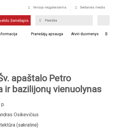
Versija neįgaliesiems
Svetainės medis
veldo žemėlapis
informacija
Pranešėjų apsauga
Atviri duomenys
v. apaštalo Petro
 ir bazilijonų vienuolynas
 p.
ndras Osikevičius
tektūra (sakralinė)