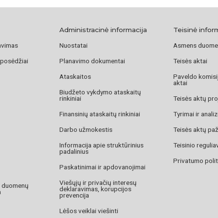
paveikslo kultą liu
žmogus, šį garsų p
Administracinė informacija
Teisinė infor
Bažnyčioje iki ši
avimas
Nuostatai
Asmens duome
paveikslas. Bazilij
atidavė saugoti į 
 posėdžiai
Planavimo dokumentai
Teisės aktai
grąžintas tik 1926
Ataskaitos
Paveldo komisij
nėra aiškus. Pagal
aktai
Biudžeto vykdymo ataskaitų
Pasaulinio karo me
rinkiniai
Teisės aktų pro
bažnyčioje yra tik 
Finansinių ataskaitų rinkiniai
Tyrimai ir anali
Darbo užmokestis
Teisės aktų pa
Vitkauskaitė Dalia
Informacija apie struktūrinius
Teisinio reguli
padalinius
Lithuaniae“,
http:/
Privatumo polit
Paskatinimai ir apdovanojimai
Viešųjų ir privačių interesų
o duomenų
deklaravimas, korupcijos
a
prevencija
Lėšos veiklai viešinti