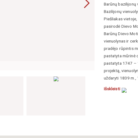
Barūnų bazilijonų 
Bazilijonų vienuol
Piešliakas vietoje
pasirodė Dievo Mot
Barūnų Dievo Motin
vienuolynas ir cerk
pradėjo rūpintis 
pastatyta mūrinė c
pastatyta 1747 – 
Barūnų bažnyčia, A
projektą, vienuol
uždaryti 1839 m., 
atiteko katalikams
Išskleisti
Cerkvė – bazilikin
išsiskiria kompozi
bokštai pasukti ka
baroko architektūr
architektūros mok
choras.