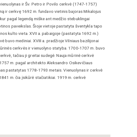
vienuolynas ir Šv. Petro ir Povilo cerkvė (1747-1757)
yną ir cerkvę 1692 m. fundavo vietinis bajoras Mikalojus
, kur pagal legendą miške ant medžio stebuklingai
inos paveikslas. Šioje vietoje pastatyta šventykla tapo
os kulto vieta. XVII a. pabaigoje (pastatyta 1692 m.)
vė buvo mediniai. XVIII a. pradžioje Vilniaus bazilijonai
mūrinės cerkvės ir vienuolyno statyba. 1700-1707 m. buvo
erkvė, tačiau ji greitai sudegė. Nauja mūrinė cerkvė
1757 m. pagal architekto Aleksandro Osikevičiaus
lmos Bačiulienės nuotrauka
ynas pastatytas 1778-1793 metais. Vienuolynas ir cerkvė
1841 m. čia įsikūrė stačiatikiai. 1919 m. cerkvė
 ir be perstojo veikia kaip parapinė bažnyčia.
is trinavis su pusapvale apside pastatas. Fasadas
cijos originalumu – du trijų tarpsnių kvadratinio plano
mpu į pagrindinį fasadą. Cerkvė priskirtina Vilniaus
os mokyklai. Interjere gerai išlikęs Vilniaus baroko
yklai būdingas centrinis altorius, ambona, vargonų