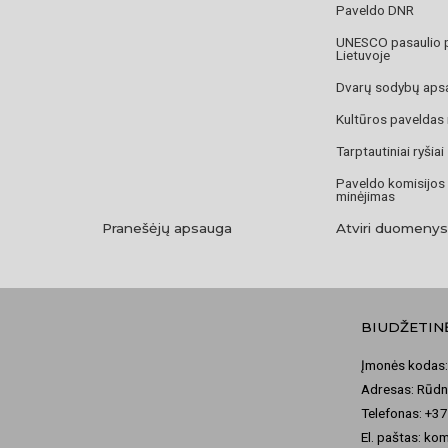
Paveldo DNR
UNESCO pasaulio 
Lietuvoje
Dvarų sodybų aps
Kultūros paveldas
Tarptautiniai ryšiai
Paveldo komisijos
minėjimas
Pranešėjų apsauga
Atviri duomenys
BIUDŽETIN
Įmonės kodas:
Adresas: Rūdni
Telefonas: +3
El. paštas: ko