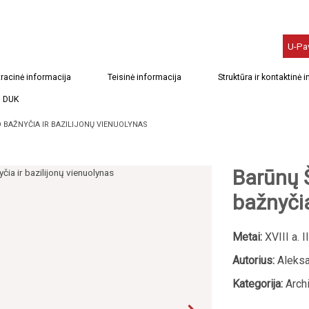
U-Pa
racinė informacija
Teisinė informacija
Struktūra ir kontaktinė 
DUK
 BAŽNYČIA IR BAZILIJONŲ VIENUOLYNAS
Barūnų Š
bažnyčia
Metai:
XVIII a. II
Autorius:
Aleksa
Kategorija:
Archi