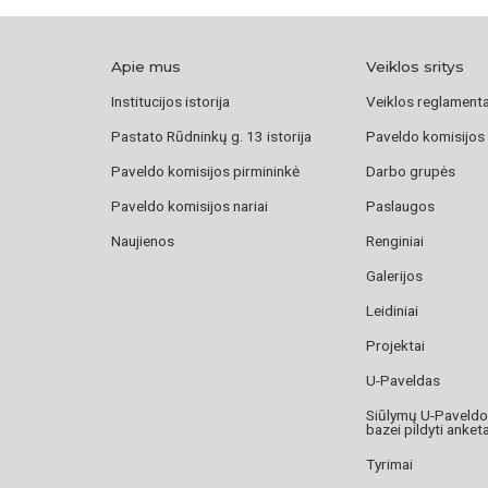
Apie mus
Veiklos sritys
Institucijos istorija
Veiklos reglament
Pastato Rūdninkų g. 13 istorija
Paveldo komisijos
Paveldo komisijos pirmininkė
Darbo grupės
Paveldo komisijos nariai
Paslaugos
Naujienos
Renginiai
Galerijos
Leidiniai
Projektai
U-Paveldas
Siūlymų U-Paveld
bazei pildyti anket
Tyrimai