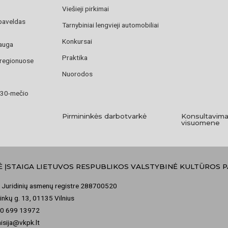
Viešieji pirkimai
paveldas
Tarnybiniai lengvieji automobiliai
Konkursai
auga
Praktika
 regionuose
Nuorodos
 30-mečio
Pirmininkės darbotvarkė
Konsultavima
visuomene
Ė ĮSTAIGA LIETUVOS RESPUBLIKOS VALSTYBINĖ KULTŪROS 
 Juridinių asmenų registre 288700520
nkų g. 13, 01135 Vilnius
70 699 13972
misija@vkpk.lt