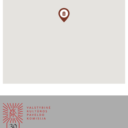
– klasikiniai lietuvių prozos kūriniai, kuriuose atskleidžiamas
Kaukazo kalnų grožis, kalniečių kovos už laisvę.
https://ge.mfa.lt/ge/lt/dvisalis-bendradarbiavimas/lietuva-ir-
sakartvelas/lietuviski-pedsakai-gruzijoje
https://www.anykstenai.lt/index.php?
pg=naujienos2&nj=406&arch=1