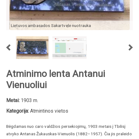
Lietuvos ambasados Sakartvele nuotrauka
Atminimo lenta Antanui
Vienuoliui
Metai:
1903 m.
Kategorija:
Atmintinos vietos
Bėgdamas nuo caro valdžios persekiojimų, 1903 metais į Tbilisį
atvyko Antanas Žukauskas-Vienuolis (1882–1957). Čia jis praleido