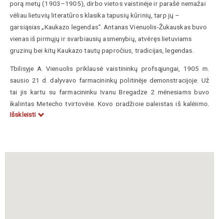
porą metų (1903–1905), dirbo vietos vaistinėje ir parašė nemažai
vėliau lietuvių literatūros klasika tapusių kūrinių, tarp jų –
garsiąsias „Kaukazo legendas“. Antanas Vienuolis-Žukauskas buvo
vienas iš pirmųjų ir svarbiausių asmenybių, atvėręs lietuviams
gruzinų bei kitų Kaukazo tautų papročius, tradicijas, legendas.
Tbilisyje A. Vienuolis priklausė vaistininkų profsąjungai, 1905 m.
sausio 21 d. dalyvavo farmacininkų politinėje demonstracijoje. Už
tai jis kartu su farmacininku Ivanu Bregadze 2 mėnesiams buvo
įkalintas Metecho tvirtovėje. Kovo pradžioje paleistas iš kalėjimo,
Išskleisti
A. Vienuolis buvo ištremtas į Vladikaukazą, kur dirbo A. Knapo
vaistinėje. Čia jis parašė pirmąsias savo legendas – „Amžinasis
smuikininkas“, „Užkeiktieji vienuoliai“, apybraižą „Kalėjime“.
Kaukaze išgyventi metai turėjo didelę reikšmę A. Vienuolio kūrybai.
Rašytoją nepaprastai žavėjo Kaukazo gamta, žmonės. Jis aplankė
daugybę Kaukazo vietovių, išvaikščiojo daug jo kelių, tarpukalnių,
perėjų, keturis kartus keliavo Gruzijos karo keliu.
Po karo A.
Vienuolis parašė naujas Kaukazo legendas: „Gražuolės Lalos
kalnas“, „Samgori dykuma“ ir „Kruvinojo keršto uola“.
Jo legendos