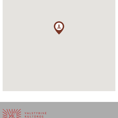
draugiją. 1819–23 m. apskrities mokykloje Kaune dėstė literatūrą,
lotynų kalbą, antikinę istoriją, poetiką, retoriką, gramatiką ir politinę
ekonomiką. 1822 m. įgijo filosofijos magistro laipsnį. Rusijos
valdžiai susekus filomatus suimtas ir 1823–24 m. kalintas kalėjimu
paverstame Vilniaus bazilijonų vienuolyne, po to ištremtas į Rusiją.
A. Mickevičiaus kūryba skatino lietuvių tautinį judėjimą, tautinės
savimonės ugdymą. V. Kudirkos
Tautiškos giesmės
pradžia yra
poemos
Ponas Tadas
pradžios parafrazė. A. Mickevičiaus poezijos
buvo veikiami Lietuvos tautinio atgimimo
pradininkai A. Baranauskas, J. Basanavičius, S. Matulaitis, M.
Biržiška, P. Vileišis. Pats A. Mickevičius laikė save bendros Lietuvos
bei Lenkijos valstybės piliečiu, vadino Lietuvą savo tėvyne.
https://www.karlovyvary.cz/en/bust-adam-mickiewicz
Šostakovski Juzef, https://www.vle.lt/straipsnis/adomas-
mickevicius/