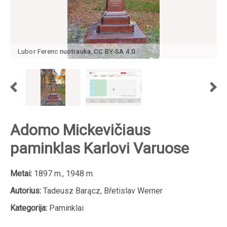
Lubor Ferenc
nuotrauka
,
CC BY-SA 4.0
Adomo Mickevičiaus
paminklas Karlovi Varuose
Metai:
1897 m., 1948 m.
Autorius:
Tadeusz Barącz, Břetislav Werner
Kategorija:
Paminklai