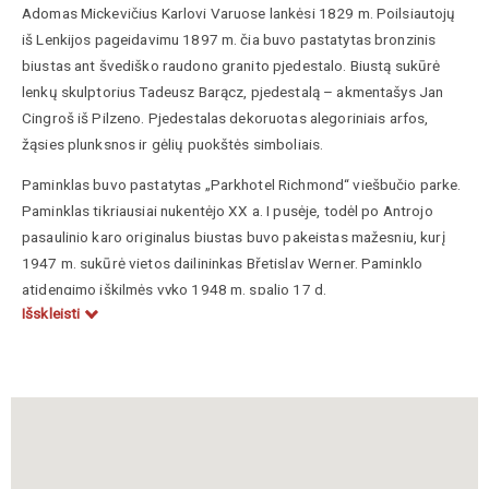
Adomas Mickevičius Karlovi Varuose lankėsi 1829 m. Poilsiautojų
iš Lenkijos pageidavimu 1897 m. čia buvo pastatytas bronzinis
biustas ant švediško raudono granito pjedestalo. Biustą sukūrė
lenkų skulptorius Tadeusz Barącz, pjedestalą – akmentašys Jan
Cingroš iš Pilzeno. Pjedestalas dekoruotas alegoriniais arfos,
žąsies plunksnos ir gėlių puokštės simboliais.
Paminklas buvo pastatytas „Parkhotel Richmond“ viešbučio parke.
Paminklas tikriausiai nukentėjo XX a. I pusėje, todėl po Antrojo
pasaulinio karo originalus biustas buvo pakeistas mažesniu, kurį
1947 m. sukūrė vietos dailininkas Břetislav Werner. Paminklo
atidengimo iškilmės vyko 1948 m. spalio 17 d.
Išskleisti
Nors Adomas Mickevičius niekada nesilankė Rusijai priklausiusioje
Lenkijos dalyje, jis yra laikomas vienu žymiausių lenkų romantizmo
poetu. A. Mickevičiaus gyvenimas, veikla ir kūryba glaudžiai susiję
su Lietuva: 1815–19 m. jis studijavo Vilniaus universitete (Gamtos
ir matematikos, vėliau Literatūros ir laisvųjų menų fakultete).
Didelę įtaką jam darė J. Lelewelio istorijos paskaitos, ypač apie
Lietuvos praeitį. 1817 m. su kitais įkūrė nelegalią studentų filomatų