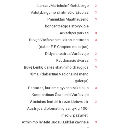
Laivas „Marieholm“ Geteborge
Valstybingumo šimtmečio ąžuolas
Paminklas Mauthauzeno
koncentracijos stovykloje
Arkadijos parkas
Buvęs Varšuvos muzikos institutas
(dabar F. F. Chopino muziejus)
Didysis teatras Varšuvoje
Raudonasis dvaras
Buvę Lenkų dailės skatinimo draugijos
rūmai (dabartinė Nacionalinė meno
galerija)
Pastatas, kuriame gyveno Mikalojus
Konstantinas Čiurlionis Varšuvoje
Atminimo lentelė ir rožė Lietuvos ir
Austrijos diplomatinių santykių 100-
mečiui pažymėti
Atminimo lentelė Juozui Lukšai kavinėje