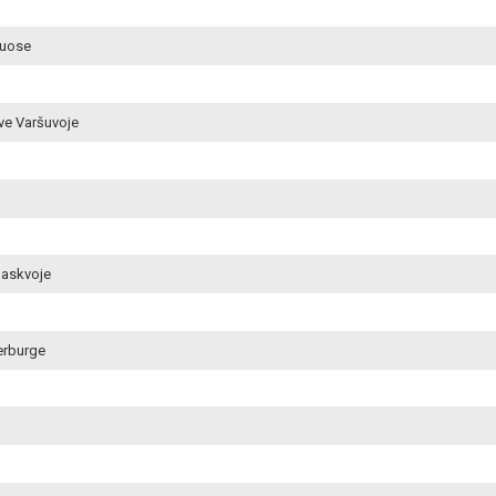
vuose
yve Varšuvoje
Maskvoje
terburge