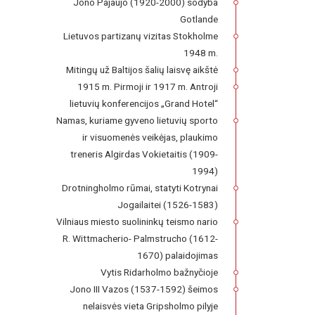
Jono Pajaujo (1920-2000) sodyba
Gotlande
Lietuvos partizanų vizitas Stokholme
1948 m.
Mitingų už Baltijos šalių laisvę aikštė
1915 m. Pirmoji ir 1917 m. Antroji
lietuvių konferencijos „Grand Hotel“
Namas, kuriame gyveno lietuvių sporto
ir visuomenės veikėjas, plaukimo
treneris Algirdas Vokietaitis (1909-
1994)
Drotningholmo rūmai, statyti Kotrynai
Jogailaitei (1526-1583)
Vilniaus miesto suolininkų teismo nario
R. Wittmacherio- Palmstrucho (1612-
1670) palaidojimas
Vytis Ridarholmo bažnyčioje
Jono III Vazos (1537-1592) šeimos
nelaisvės vieta Gripsholmo pilyje