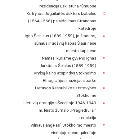
rezidencija Eskilstuna rūmuose
Kotrynos Jogailaitės dukters Izabelės
(1564-1566) palaidojimas Strangnas
katedroje
Igno Šeiniaus (1889-1959), jo žmonos,
sūnaus ir uošvių kapas Šiaurinėse
miesto kapinėse
Namas, kuriame gyveno Ignas
Jurkūnas-Šeinius (1889-1959)
Kryžių kalno atspindys Stokholmo
Etnografijos muziejaus parke
Lietuvos Respublikos atstovybės
Stokholme
Lietuvių draugijos Švedijoje 1946-1949
m. leisto žurnalo „Pragiedruliai“
redakcija
Vilniaus angelas” Stokholmo miesto
viešojoje meno galerijoje