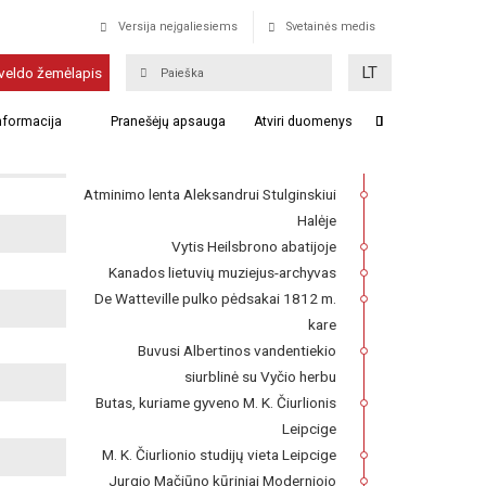
Versija neįgaliesiems
Svetainės medis
Vasario 16-osios gimnazija
LT
veldo žemėlapis
Franckesche Stiftungen kompleksas,
informacija
Pranešėjų apsauga
Atviri duomenys
kuriame 1727–1740 m. veikė Lietuvių
seminaras
Atminimo lenta Aleksandrui Stulginskiui
Halėje
Vytis Heilsbrono abatijoje
Kanados lietuvių muziejus-archyvas
De Watteville pulko pėdsakai 1812 m.
kare
Buvusi Albertinos vandentiekio
siurblinė su Vyčio herbu
Butas, kuriame gyveno M. K. Čiurlionis
Leipcige
M. K. Čiurlionio studijų vieta Leipcige
Jurgio Mačiūno kūriniai Moderniojo