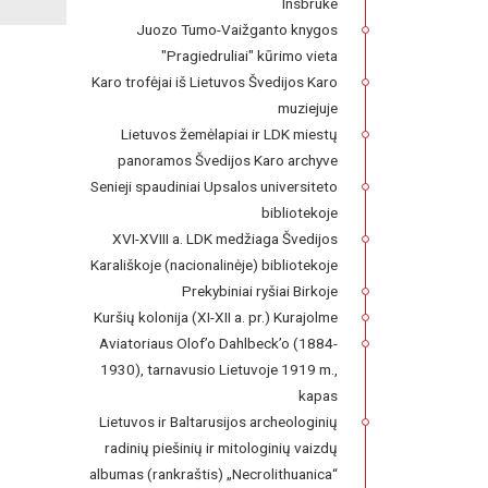
Insbruke
Juozo Tumo-Vaižganto knygos
"Pragiedruliai" kūrimo vieta
Karo trofėjai iš Lietuvos Švedijos Karo
muziejuje
Lietuvos žemėlapiai ir LDK miestų
panoramos Švedijos Karo archyve
Senieji spaudiniai Upsalos universiteto
bibliotekoje
XVI-XVIII a. LDK medžiaga Švedijos
Karališkoje (nacionalinėje) bibliotekoje
Prekybiniai ryšiai Birkoje
Kuršių kolonija (XI-XII a. pr.) Kurajolme
Aviatoriaus Olof’o Dahlbeck’o (1884-
1930), tarnavusio Lietuvoje 1919 m.,
kapas
Lietuvos ir Baltarusijos archeologinių
radinių piešinių ir mitologinių vaizdų
albumas (rankraštis) „Necrolithuanica“