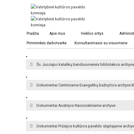
Lietuvių išeivystės muziejus Eskelyje
Pradžia
Apie mus
Veiklos sritys
Administ
Pirmininkės darbotvarkė
Konsultavimasis su visuomene
Brazilijos lietuvių sąjungos archyvai
Šv. Juozapo katalikų bendruomenės bibliotekos archyva
Dokumentai Centriniame Evangelikų bažnyčios archyve B
Dokumentai Austrijos Nacionaliniame archyve
Dokumentai Prūsijos kultūros paveldo slaptajame archyv