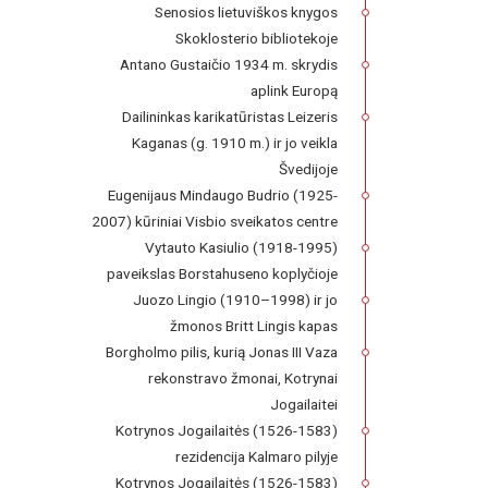
Senosios lietuviškos knygos
Skoklosterio bibliotekoje
Antano Gustaičio 1934 m. skrydis
aplink Europą
Dailininkas karikatūristas Leizeris
Kaganas (g. 1910 m.) ir jo veikla
Švedijoje
Eugenijaus Mindaugo Budrio (1925-
2007) kūriniai Visbio sveikatos centre
Vytauto Kasiulio (1918-1995)
paveikslas Borstahuseno koplyčioje
Juozo Lingio (1910–1998) ir jo
žmonos Britt Lingis kapas
Borgholmo pilis, kurią Jonas III Vaza
rekonstravo žmonai, Kotrynai
Jogailaitei
Kotrynos Jogailaitės (1526-1583)
rezidencija Kalmaro pilyje
Kotrynos Jogailaitės (1526-1583)