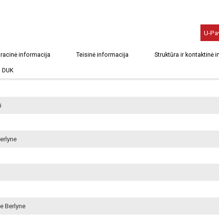
U-Pa
racinė informacija
Teisinė informacija
Struktūra ir kontaktinė 
DUK
i
erlyne
e Berlyne