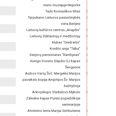
meno muziejuje Niujorke
Tado Kosciuškos tiltas
Tarpukario Lietuvos pasiuntinybės
vieta Berlyne
Lietuvių kultūros centras „Anapilis“
Lietuvių žūklautojų ir medžiotojų
klubas “Giedraitis”
Kredito unija “Talka”
Senjorų pensionatas “Rambynas"
Kunigo Donato Slapšio SJ kapas
Ševgaone
Aušros Vartų Švč. Mergelės Marijos
paveikslo kopija Ampitijos Šv. Marijos
bažnyčioje
Arkivyskupo Vladislovo Mykolo
Zaleskio kapas Punės popiežiškoje
seminarijoje
Atminimo lenta Marijai Gimbutienei