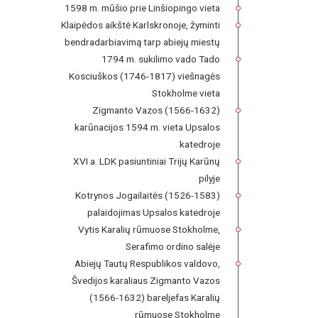
1598 m. mūšio prie Linšiopingo vieta
Klaipėdos aikštė Karlskronoje, žyminti
bendradarbiavimą tarp abiejų miestų
1794 m. sukilimo vado Tado
Kosciuškos (1746-1817) viešnagės
Stokholme vieta
Zigmanto Vazos (1566-1632)
karūnacijos 1594 m. vieta Upsalos
katedroje
XVI a. LDK pasiuntiniai Trijų Karūnų
pilyje
Kotrynos Jogailaitės (1526-1583)
palaidojimas Upsalos katedroje
Vytis Karalių rūmuose Stokholme,
Serafimo ordino salėje
Abiejų Tautų Respublikos valdovo,
Švedijos karaliaus Zigmanto Vazos
(1566-1632) bareljefas Karalių
rūmuose Stokholme