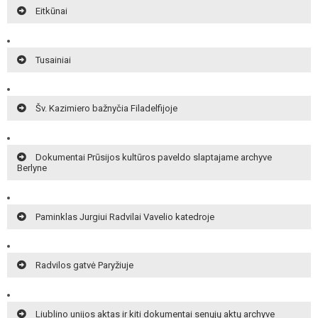
Eitkūnai
Tusainiai
Šv. Kazimiero bažnyčia Filadelfijoje
Dokumentai Prūsijos kultūros paveldo slaptajame archyve
Berlyne
Paminklas Jurgiui Radvilai Vavelio katedroje
Radvilos gatvė Paryžiuje
Liublino unijos aktas ir kiti dokumentai senųjų aktų archyve