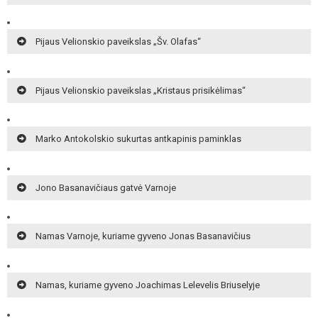
Pijaus Velionskio paveikslas „Šv. Olafas“
Pijaus Velionskio paveikslas „Kristaus prisikėlimas“
Marko Antokolskio sukurtas antkapinis paminklas
Jono Basanavičiaus gatvė Varnoje
Namas Varnoje, kuriame gyveno Jonas Basanavičius
Namas, kuriame gyveno Joachimas Lelevelis Briuselyje