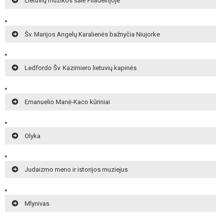
Lietuvių muzikos salė Filadelfijoje
Šv. Marijos Angelų Karalienės bažnyčia Niujorke
Ledfordo Šv. Kazimiero lietuvių kapinės
Emanuelio Manė-Kaco kūriniai
Olyka
Judaizmo meno ir istorijos muziejus
Mlynivas