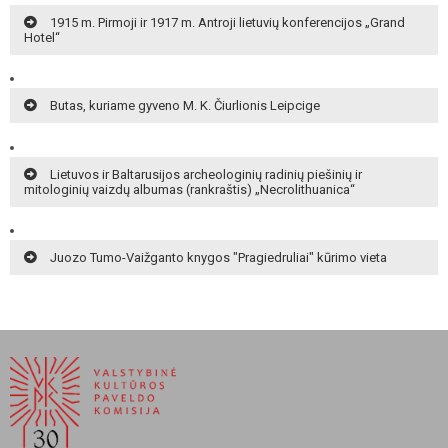
1915 m. Pirmoji ir 1917 m. Antroji lietuvių konferencijos „Grand
Hotel“
Butas, kuriame gyveno M. K. Čiurlionis Leipcige
Lietuvos ir Baltarusijos archeologinių radinių piešinių ir
mitologinių vaizdų albumas (rankraštis) „Necrolithuanica“
Juozo Tumo-Vaižganto knygos "Pragiedruliai" kūrimo vieta