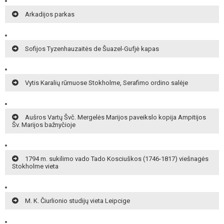
Arkadijos parkas
Sofijos Tyzenhauzaitės de Šuazel-Gufjė kapas
Vytis Karalių rūmuose Stokholme, Serafimo ordino salėje
Aušros Vartų Švč. Mergelės Marijos paveikslo kopija Ampitijos
Šv. Marijos bažnyčioje
1794 m. sukilimo vado Tado Kosciuškos (1746-1817) viešnagės
Stokholme vieta
M. K. Čiurlionio studijų vieta Leipcige