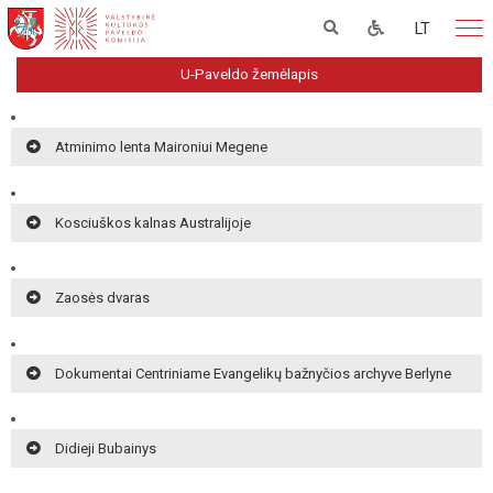
LT
U-Paveldo žemėlapis
Atminimo lenta Maironiui Megene
Kosciuškos kalnas Australijoje
Zaosės dvaras
Dokumentai Centriniame Evangelikų bažnyčios archyve Berlyne
Didieji Bubainys