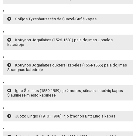
Sofijos Tyzenhauzaitės de Šuazel-Gufjė kapas
Kotrynos Jogailaitės (1526-1583) palaidojimas Upsalos
katedroje
Kotrynos Jogailaitės dukters Izabelės (1564-1566) palaidojimas
Strangnas katedroje
Igno Šeiniaus (1889-1959), jo žmonos, sūnaus ir uošvių kapas
Šiaurinėse miesto kapinėse
Juozo Lingio (1910–1998) ir jo žmonos Britt Lingis kapas