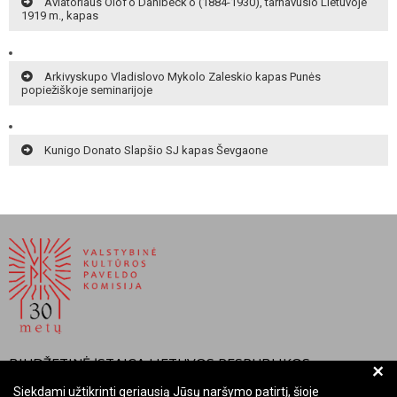
Aviatoriaus Olof’o Dahlbeck’o (1884-1930), tarnavusio Lietuvoje
1919 m., kapas
Arkivyskupo Vladislovo Mykolo Zaleskio kapas Punės
popiežiškoje seminarijoje
Kunigo Donato Slapšio SJ kapas Ševgaone
BIUDŽETINĖ ĮSTAIGA LIETUVOS RESPUBLIKOS
+
VALSTYBINĖ KULTŪROS PAVELDO KOMISIJA
Siekdami užtikrinti geriausią Jūsų naršymo patirtį, šioje