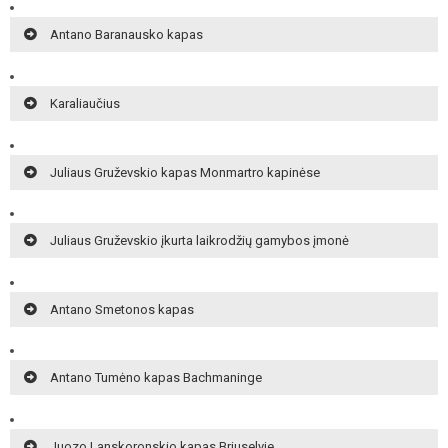
Antano Baranausko kapas
Karaliaučius
Juliaus Gruževskio kapas Monmartro kapinėse
Juliaus Gruževskio įkurta laikrodžių gamybos įmonė
Antano Smetonos kapas
Antano Tumėno kapas Bachmaninge
Juozo Lanskoronskio kapas Briuselyje