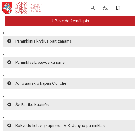
LT
U-Paveldo žemėlapis
Paminklinis kryžius partizanams
Paminklas Lietuvos kariams
A. Tovianskio kapas Ciuriche
Šv. Patriko kapinės
Rokvudo lietuvių kapinės ir V. K. Jonyno paminklas