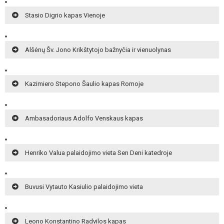
Stasio Digrio kapas Vienoje
Alšėnų Šv. Jono Krikštytojo bažnyčia ir vienuolynas
Kazimiero Stepono Šaulio kapas Romoje
Ambasadoriaus Adolfo Venskaus kapas
Henriko Valua palaidojimo vieta Sen Deni katedroje
Buvusi Vytauto Kasiulio palaidojimo vieta
Leono Konstantino Radvilos kapas