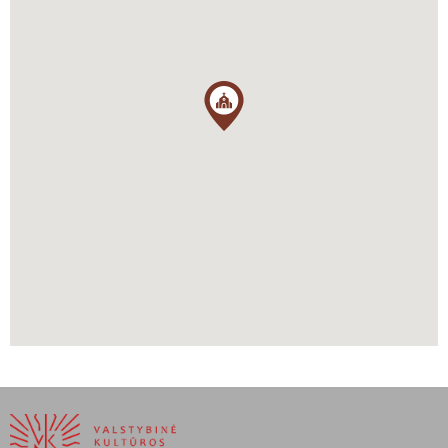
pareigos buvo perduotos kunigui Mykolui Daumantui.
2015 m. Šv. Vincento Pauliečio parapija buvo prijungta prie Šv.
Karolio Boromiejaus parapijos, nuo 2021 m. čia nutrūko reguliarios
šv. Mišios, ir kurį laiką vyko tik pavienės liturginės apeigos.
Galiausiai, 2026 m. sausį bažnyčia buvo uždaryta, žymėdama ilgos
parapijos istorijos pabaigą.
Parengta pagal:
„Naujasis prelatas kun. I. Valančiūnas“. Darbininkas, Nr. 87 (1952
m. gruodžio 2 d.);
„Pensylvanijos žinios“. Darbininkas, Nr. 78 (1939 m. spalio 13 d.);
Ramojus, Vladas. „Čia kūrėsi Amerikos Lietuva Pensilvanijos
plotuose, kur prieš šimtmetį kūrėsi ir dirbo lietuviai angliakasiai“.
Tėviškės žiburiai (1972 m. spalio 26 d.);
„Szvento Vincento parapijos didelis aukso jubiliejaus bankietas“.