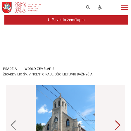
U-Paveldo žemėlapis
PRADŽIA
WORLD ŽEMĖLAPIS
ŽIRARDVILIO ŠV. VINCENTO PAULIEČIO LIETUVIŲ BAŽNYČIA