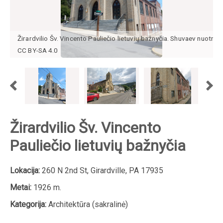
Žirardvilio Šv. Vincento Pauliečio lietuvių bažnyčia. Shuvaev nuotr.,
CC BY-SA 4.0
Žirardvilio Šv. Vincento
Pauliečio lietuvių bažnyčia
Lokacija:
260 N 2nd St, Girardville, PA 17935
Metai:
1926 m.
Kategorija:
Architektūra (sakralinė)