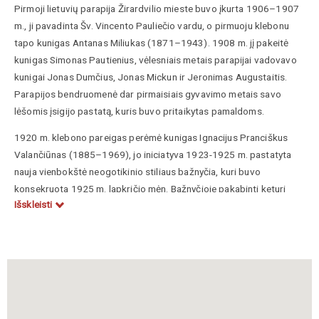
Pirmoji lietuvių parapija Žirardvilio mieste buvo įkurta 1906–1907
m., ji pavadinta Šv. Vincento Pauliečio vardu, o pirmuoju klebonu
tapo kunigas Antanas Miliukas (1871–1943). 1908 m. jį pakeitė
kunigas Simonas Pautienius, vėlesniais metais parapijai vadovavo
kunigai Jonas Dumčius, Jonas Mickun ir Jeronimas Augustaitis.
Parapijos bendruomenė dar pirmaisiais gyvavimo metais savo
lėšomis įsigijo pastatą, kuris buvo pritaikytas pamaldoms.
1920 m. klebono pareigas perėmė kunigas Ignacijus Pranciškus
Valančiūnas (1885–1969), jo iniciatyva 1923-1925 m. pastatyta
nauja vienbokštė neogotikinio stiliaus bažnyčia, kuri buvo
konsekruota 1925 m. lapkričio mėn. Bažnyčioje pakabinti keturi
Išskleisti
varpai, iš kurių vieną padovanojo pats kunigas I. P. Valančiūnas.
Taip pat įrengti vitražai su lietuviškais įrašais ir mecenatų
pavardėmis bei simbolika (lietuvių trispalve, Vyčio kryžiumi),
Kryžiaus kelio stočių įrašai taip pat lietuviški. Įdomu tai, kad kartu
su bažnyčia buvo pastatyta ir parapijinė mokykla – tai vienas
sublokuotas pastatas, kurio priekinėje dalyje yra bažnyčia, o
galinėje įrengtos mokymo klasės. 1933 m. klebono I. P. Valančiūno