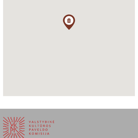
Vaza nukreiptą prieš Ivaną IV. Dėl to 1554 m. į Švediją – Trijų
Karūnų pilį su Žygimanto Augusto išduotais įgaliojimo raštais,
kitais dokumentais, patvirtintais LDK kanclerio Mikalojaus Radvilos
Juodojo, buvo išsiųstas vienas pirmųjų LDK atstovavęs
diplomatas Hieronimas Makowieckis († 1583). Misija truko kelis
mėnesius. Karaliaus vardu buvo siūloma Gustavui I Vazai sudaryti
sąjungą su Lenkija ir Lietuva prieš Maskvą. Nors toks planas buvo
naudingas Švedijai, bet pradžioje palaikymo nesulaukė.
1556 m. antroje pusėje LDK pasiuntinys antrą kartą su diplomatine
misija atvyko į Trijų karūnų pilį. Šį sykį karaliaus Gustavo Vazos
buvo prašoma paskolos karui su Maskva. 1558-1562 m. į
Stokholmą į valdovo rezidenciją vyko dar ne viena diplomatinė
aukščiausio rango misija: buvo svarstomas (ir sėkmingai) Jono III
Vazos vedybų su viena iš Jogailaite klausimas.
Taigi XVI a. viduryje-antroje pusėje Švedija buvo svarbi Lietuvos
sąjungininkė kovojant su Maskvos valstybe. Ne vienas jos
diplomatas vyko į aukščiausio rango diplomatines misijas