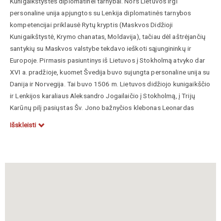
Kunigaikštystės diplomatinei tarnybai. Nors Lietuvos irgi
personaline unija apjungtos su Lenkija diplomatinės tarnybos
kompetencijai priklausė Rytų kryptis (Maskvos Didžioji
Kunigaikštystė, Krymo chanatas, Moldavija), tačiau dėl aštrėjančių
santykių su Maskvos valstybe tekdavo ieškoti sąjungininkų ir
Europoje. Pirmasis pasiuntinys iš Lietuvos į Stokholmą atvyko dar
XVI a. pradžioje, kuomet Švedija buvo sujungta personaline unija su
Danija ir Norvegija. Tai buvo 1506 m. Lietuvos didžiojo kunigaikščio
ir Lenkijos karaliaus Aleksandro Jogailaičio į Stokholmą, į Trijų
Karūnų pilį pasiųstas Šv. Jono bažnyčios klebonas Leonardas
Rodiani († 1532), valdovo vardu kvietęs vienytis prieš maskvėnus.
Išskleisti
Tačiau ši diplomatinės misija konkretesnių rezultatų nedavė.
XVI a. viduryje pasikeitus geopolitinei padėčiai Baltijos jūros
regione, Lietuvoje gimė Livonijos prijungimo prie Lietuvos
projektas. Jo įgyvendinimui vėl teko ieškoti sąjungininkų prieš
Maskvą. Tokiu numatyta Švedija, kuri jau tuo metu vykdė
savarankišką politiką ir dėl Suomijos puldinėjimų buvo kone
nuolatiniame kariniame konflikte su Maskvos valstybe. Susiklosčius
tokioms aplinkybėms, Lietuva siekė sudaryti sutartį su Gustavu I