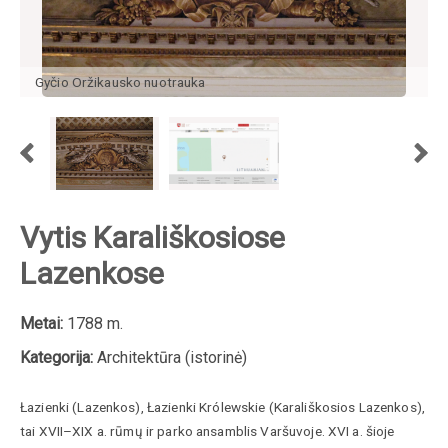
Gyčio Oržikausko nuotrauka
Vytis Karališkosiose
Lazenkose
Metai:
1788 m.
Kategorija:
Architektūra (istorinė)
Łazienki
(
Lazenkos
),
Łazienki Królewskie
(
Karališkosios Lazenkos
),
tai XVII–XIX a. rūmų ir parko ansamblis Varšuvoje
. XVI a. šioje