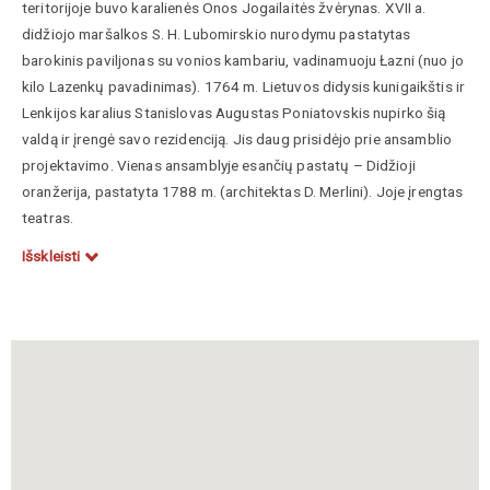
teritorijoje buvo karalienės Onos Jogailaitės žvėrynas. XVII a.
didžiojo maršalkos S. H. Lubomirskio nurodymu pastatytas
barokinis paviljonas su vonios kambariu, vadinamuoju Łazni (nuo jo
kilo Lazenkų pavadinimas). 1764 m. Lietuvos didysis kunigaikštis ir
Lenkijos karalius Stanislovas Augustas Poniatovskis nupirko šią
valdą ir įrengė savo rezidenciją. Jis daug prisidėjo prie ansamblio
projektavimo. Vienas ansamblyje esančių pastatų – Didžioji
oranžerija, pastatyta 1788 m. (architektas D. Merlini). Joje įrengtas
teatras.
Išskleisti
Oranžerijos teatro salėje yra išlikęs S. A. Poniatovskio herbas su
Lietuvos Vyčiu. Senoji oranžerija išliko autentiška po masinio
Varšuvos pastatų griovimo Antrojo pasaulinio karo metu.
S. A. Poniatovskio herbas su Vyčiais ženklina ir vieną
Lazenkų
parko prieigą.
Mokslo ir enciklopedijų leidybos centras,
https://www.vle.lt/straipsnis/lazienki/