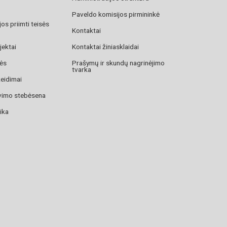
ius, W. (1991). Lithuanian Religious Life in America: A
Paveldo komisijos pirmininkė
 Parishes (Vol. 1: Eastern United States). Norwood,
os priimti teisės
ess.
Kontaktai
jektai
Kontaktai žiniasklaidai
zės
Prašymų ir skundų nagrinėjimo
tvarka
žeidimai
avimo stebėsena
ika