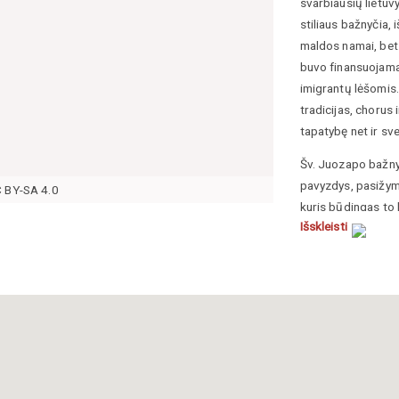
svarbiausių lietuv
stiliaus bažnyčia, i
maldos namai, bet
buvo finansuojama
imigrantų lėšomis
tradicijas, chorus 
tapatybę net ir sve
Šv. Juozapo bažny
pavyzdys, pasižym
C BY-SA 4.0
kuris būdingas to
Išskleisti
Architektūrinėje 
smailėjančiomis ar
suteikia sakralios
Viduje bažnyčia st
išsaugotais vitraž
užrašai, liudijanty
erdvėje. Interjero 
simbolika, sukuria