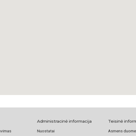
etnine bendrystės 
Visai greta dvasin
piliečių klubas (L
gyvenimo širdimi. 
kartos: nuo pirmųj
karo atvykusių pab
skaičius mieste ma
istorinę atmintį i
apie gilias lietuvi
Budreckis, A. M. 
Chronology & Fact
Konektikuto lietuv
apžvalga. Hartfor
The Waterbury Rep
Landmark of Faith
Administracinė informacija
Teisinė infor
Archives.
avimas
Nuostatai
Asmens duome