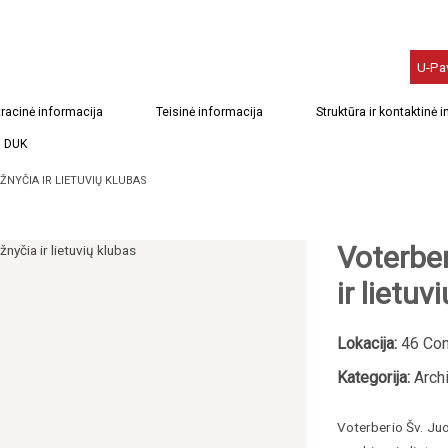
U-Pa
racinė informacija
Teisinė informacija
Struktūra ir kontaktinė 
DUK
ŽNYČIA IR LIETUVIŲ KLUBAS
Voterbe
ir lietuv
Lokacija:
46 Con
Kategorija:
Archi
Voterberio Šv. Juo