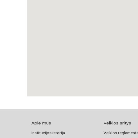
Apie mus
Veiklos sritys
Institucijos istorija
Veiklos reglament