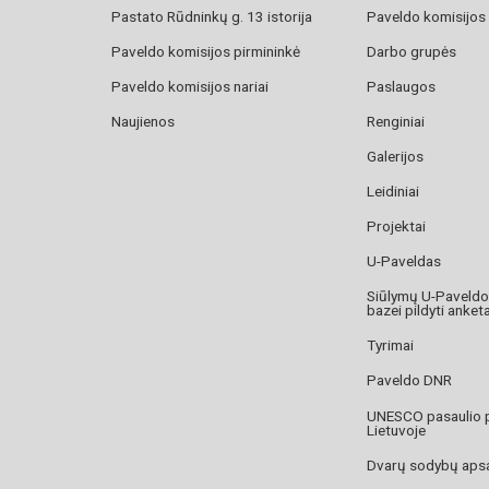
Pastato Rūdninkų g. 13 istorija
Paveldo komisijos
Paveldo komisijos pirmininkė
Darbo grupės
Paveldo komisijos nariai
Paslaugos
Naujienos
Renginiai
Galerijos
Leidiniai
Projektai
U-Paveldas
Siūlymų U-Paveld
bazei pildyti anket
Tyrimai
Paveldo DNR
UNESCO pasaulio 
Lietuvoje
Dvarų sodybų aps