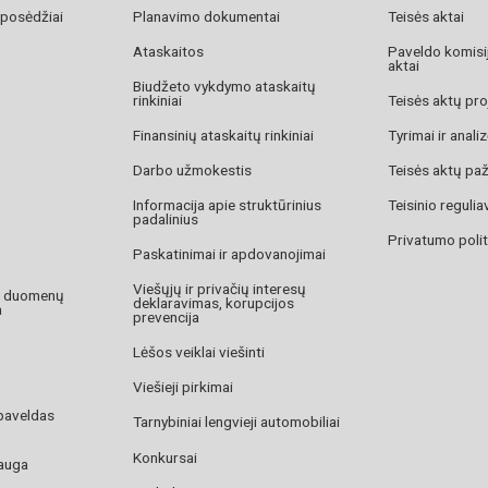
Wolkovich-Valkavič
 posėdžiai
Planavimo dokumentai
Teisės aktai
Compendium of 150
Ataskaitos
Paveldo komisij
MA: Corporate Pr
aktai
Biudžeto vykdymo ataskaitų
rinkiniai
Teisės aktų pro
Finansinių ataskaitų rinkiniai
Tyrimai ir anali
Darbo užmokestis
Teisės aktų pa
Informacija apie struktūrinius
Teisinio reguli
padalinius
Privatumo polit
Paskatinimai ir apdovanojimai
Viešųjų ir privačių interesų
o duomenų
deklaravimas, korupcijos
a
prevencija
Lėšos veiklai viešinti
Viešieji pirkimai
paveldas
Tarnybiniai lengvieji automobiliai
Konkursai
auga