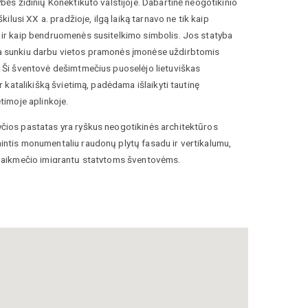
ybės židinių Konektikuto valstijoje. Dabartinė neogotikinio
škilusi XX a. pradžioje, ilgą laiką tarnavo ne tik kaip
 ir kaip bendruomenės susitelkimo simbolis. Jos statyba
 sunkiu darbu vietos pramonės įmonėse uždirbtomis
. Ši šventovė dešimtmečius puoselėjo lietuviškas
ir katalikišką švietimą, padėdama išlaikyti tautinę
timoje aplinkoje.
čios pastatas yra ryškus neogotikinės architektūros
intis monumentaliu raudonų plytų fasadu ir vertikalumu,
 laikmečio imigrantų statytoms šventovėms.
kompozicijoje dominuoja masyvus bokštas su
komis ir dekoratyviniais elementais, kurie pastatui
 didybės pojūtį pramoniniame Voterberio kraštovaizdyje.
ebina aukštomis skliautinėmis lubomis ir kruopščiai
ais, kuriuose dažnai aptinkami lietuviški motyvai bei
s apie parapijiečių siekį įamžinti savo kilmę bažnyčios
puošyba, derinanti tradicinį katalikišką meną su tautine
 unikalią atmosferą, kurioje sakralumas persipina su