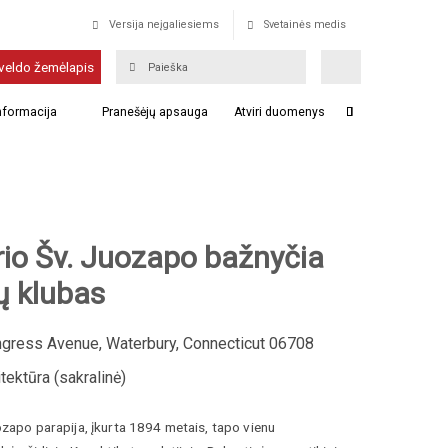
Versija neįgaliesiems
Svetainės medis
veldo žemėlapis
informacija
Pranešėjų apsauga
Atviri duomenys
rio Šv. Juozapo bažnyčia
ių klubas
gress Avenue, Waterbury, Connecticut 06708
tektūra (sakralinė)
zapo parapija, įkurta 1894 metais, tapo vienu