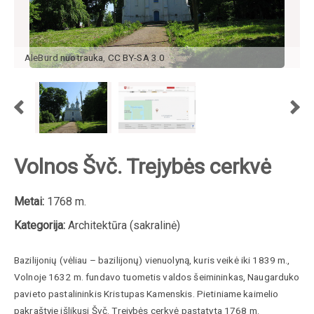
AleBurd
nuotrauka
,
CC BY-SA 3.0
Volnos Švč. Trejybės cerkvė
Metai:
1768 m.
Kategorija:
Architektūra (sakralinė)
Bazilijonių (vėliau – bazilijonų) vienuolyną, kuris veikė iki 1839 m.,
Volnoje 1632 m. fundavo tuometis valdos šeimininkas, Naugarduko
pavieto pastalininkis Kristupas Kamenskis. Pietiniame kaimelio
pakraštyje išlikusi Švč. Trejybės cerkvė pastatyta 1768 m.