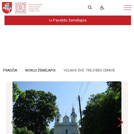
U-Paveldo žemėlapis
PRADŽIA
WORLD ŽEMĖLAPIS
VOLNOS ŠVČ. TREJYBĖS CERKVĖ