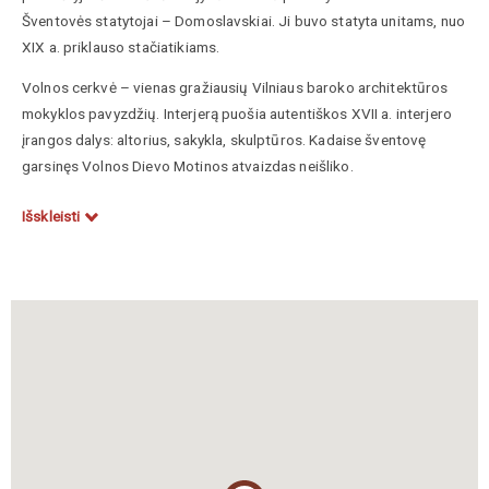
Šventovės statytojai – Domoslavskiai. Ji buvo statyta unitams, nuo
XIX a. priklauso stačiatikiams.
Volnos cerkvė – vienas gražiausių Vilniaus baroko architektūros
mokyklos pavyzdžių. Interjerą puošia autentiškos XVII a. interjero
įrangos dalys: altorius, sakykla, skulptūros. Kadaise šventovę
garsinęs Volnos Dievo Motinos atvaizdas neišliko.
Išskleisti
Paliušytė, Aistė, Vadovas po Lietuvos Didžiąją Kunigaikštystę,
sudarytojos Aistė Paliušytė ir Irena Vaišvilaitė, Vilnius, Lietuvos
kultūros tyrimų institutas, 2012