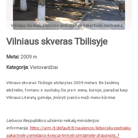
Vilniaus skveras, Lietuvos ambasados Sakartvele nuotrauka
Vilniaus skveras Tbilisyje
Metai:
2009 m.
Kategorija:
Vietovardžiai
Vilniaus skveras Tbilisyje atidarytas 2009 metais. Be žaidimų
aikštelės, fontano ir suoliukų čia yra ir siena, kurioje, panašiai kaip
Vilniaus Literatų gatvėje, įmūryti įvairūs maži meno kūriniai.
Lietuvos Respublikos užsienio reikalų ministerijos
informacija,
https://urm.lt/default/lt/naujienos/lietuvisku-pedsaku-
sakartvele-zemelapis-kviecia-tyrineti-simtamete-draugyste_1