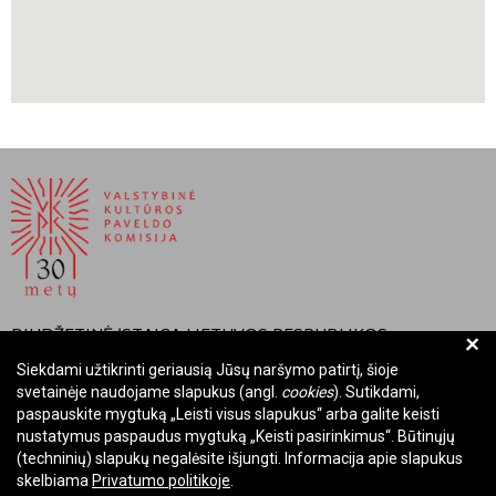
BIUDŽETINĖ ĮSTAIGA LIETUVOS RESPUBLIKOS
+
VALSTYBINĖ KULTŪROS PAVELDO KOMISIJA
Siekdami užtikrinti geriausią Jūsų naršymo patirtį, šioje
svetainėje naudojame slapukus (angl.
cookies
). Sutikdami,
Įmonės kodas: Juridinių asmenų registre 288700520
paspauskite mygtuką „Leisti visus slapukus“ arba galite keisti
Adresas: Rūdninkų g. 13, 01135 Vilnius
nustatymus paspaudus mygtuką „Keisti pasirinkimus“. Būtinųjų
Telefonas: +370 699 13972
(techninių) slapukų negalėsite išjungti. Informacija apie slapukus
skelbiama
Privatumo politikoje
.
El. paštas: komisija@vkpk.lt