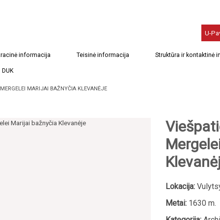
U-Pa
racinė informacija
Teisinė informacija
Struktūra ir kontaktinė 
DUK
. MERGELEI MARIJAI BAŽNYČIA KLEVANĖJE
Viešpati
Mergelei
Klevanė
Lokacija:
Vulytsy
Metai:
1630 m.
Kategorija:
Archi