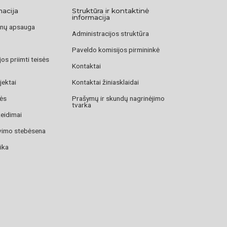
macija
Struktūra ir kontaktinė
informacija
nų apsauga
Administracijos struktūra
Paveldo komisijos pirmininkė
os priimti teisės
Kontaktai
jektai
Kontaktai žiniasklaidai
zės
Prašymų ir skundų nagrinėjimo
tvarka
žeidimai
avimo stebėsena
ika