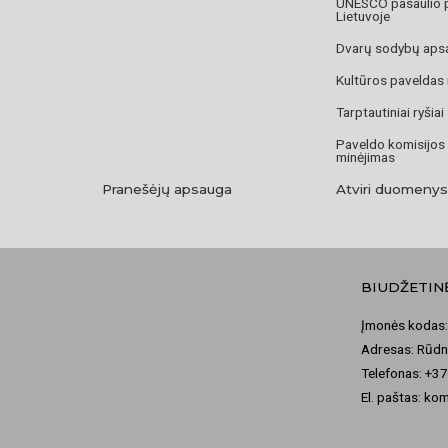
UNESCO pasaulio 
Lietuvoje
Dvarų sodybų aps
Kultūros paveldas
Tarptautiniai ryšiai
Paveldo komisijos
minėjimas
Pranešėjų apsauga
Atviri duomenys
BIUDŽETIN
Įmonės kodas:
Adresas: Rūdni
Telefonas: +3
El. paštas: ko