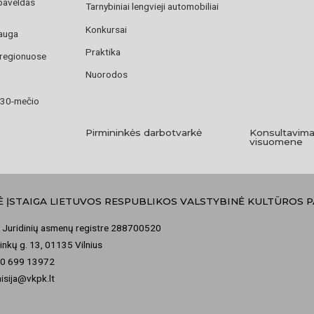
paveldas
Tarnybiniai lengvieji automobiliai
Konkursai
auga
Praktika
 regionuose
Nuorodos
 30-mečio
Pirmininkės darbotvarkė
Konsultavima
visuomene
Ė ĮSTAIGA LIETUVOS RESPUBLIKOS VALSTYBINĖ KULTŪROS 
 Juridinių asmenų registre 288700520
nkų g. 13, 01135 Vilnius
70 699 13972
misija@vkpk.lt