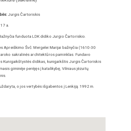
bės:
Jurgis Čartoriskis
17 a.
ažnyčia funduota LDK didiko Jurgio Čartoriskio.
es Apreiškimo Švč. Mergelei Marijai bažnyčia (1610-30
baroko sakralinės architektūros paminklas. Fundavo
s Kunigaikštystės didikas, kunigaikštis Jurgis Čartoriskis
sis giminėje perėjęs į katalikybę, Vilniaus jėzuitų
nis.
ždaryta, o jos vertybės išgabentos į Lenkiją. 1992 m.
estauruoti.
a, Lietuvos paveldo Ukrainoje inventorinis sąrašas, 2008
/straipsnis/cartoriskiai/