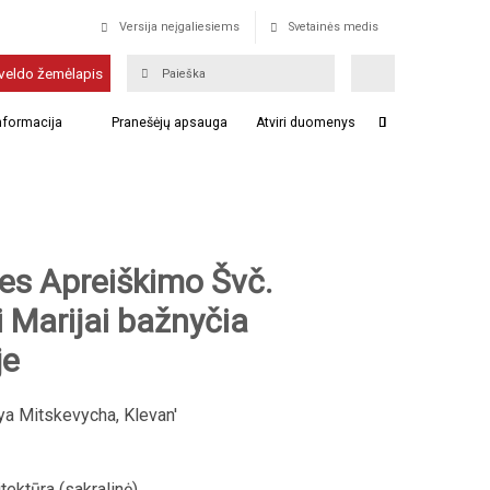
Versija neįgaliesiems
Svetainės medis
veldo žemėlapis
informacija
Pranešėjų apsauga
Atviri duomenys
es Apreiškimo Švč.
 Marijai bažnyčia
je
a Mitskevycha, Klevan'
tektūra (sakralinė)