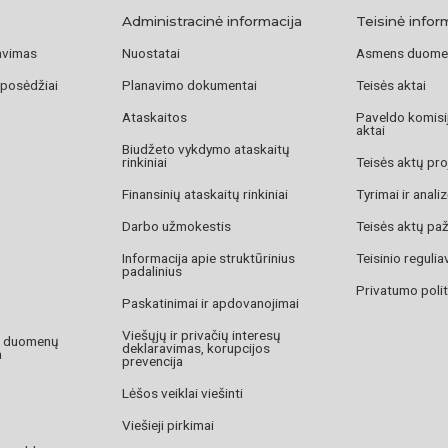
Administracinė informacija
Teisinė infor
avimas
Nuostatai
Asmens duome
 posėdžiai
Planavimo dokumentai
Teisės aktai
Ataskaitos
Paveldo komisij
aktai
Biudžeto vykdymo ataskaitų
rinkiniai
Teisės aktų pro
Finansinių ataskaitų rinkiniai
Tyrimai ir anali
Darbo užmokestis
Teisės aktų pa
Informacija apie struktūrinius
Teisinio reguli
padalinius
Privatumo polit
Paskatinimai ir apdovanojimai
Viešųjų ir privačių interesų
o duomenų
deklaravimas, korupcijos
a
prevencija
Lėšos veiklai viešinti
Viešieji pirkimai