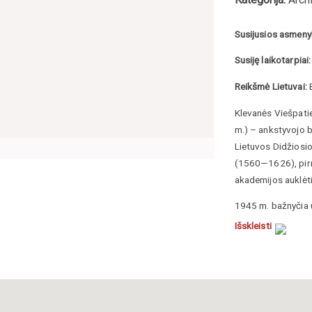
Susijusios asmeny
Susiję laikotarpiai:
Reikšmė Lietuvai:
B
Klevanės Viešpati
m.) – ankstyvojo 
Lietuvos Didžiosio
(1560—1626), pirma
akademijos auklėti
1945 m. bažnyčia u
bažnyčia pradėta r
Išskleisti
Vitkauskaitė, Dali
https://www.vle.lt