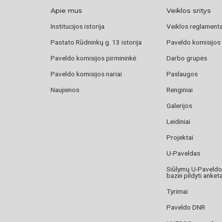
Apie mus
Veiklos sritys
Institucijos istorija
Veiklos reglament
Pastato Rūdninkų g. 13 istorija
Paveldo komisijos
Paveldo komisijos pirmininkė
Darbo grupės
Paveldo komisijos nariai
Paslaugos
Naujienos
Renginiai
Galerijos
Leidiniai
Projektai
U-Paveldas
Siūlymų U-Paveld
bazei pildyti anket
Tyrimai
Paveldo DNR