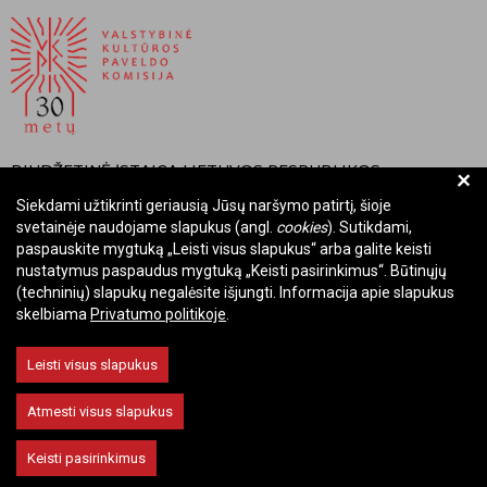
BIUDŽETINĖ ĮSTAIGA LIETUVOS RESPUBLIKOS
+
VALSTYBINĖ KULTŪROS PAVELDO KOMISIJA
Siekdami užtikrinti geriausią Jūsų naršymo patirtį, šioje
svetainėje naudojame slapukus (angl.
cookies
). Sutikdami,
Įmonės kodas: Juridinių asmenų registre 288700520
paspauskite mygtuką „Leisti visus slapukus“ arba galite keisti
Adresas: Rūdninkų g. 13, 01135 Vilnius
nustatymus paspaudus mygtuką „Keisti pasirinkimus“. Būtinųjų
Telefonas: +370 699 13972
(techninių) slapukų negalėsite išjungti. Informacija apie slapukus
skelbiama
Privatumo politikoje
.
El. paštas: komisija@vkpk.lt
BENDRAUKIME
Leisti visus slapukus
Atmesti visus slapukus
© 2026 Valstybinė kultūros paveldo komisija. Visos teisės saugomos.
Keisti pasirinkimus
Keisti slapukų nustatymus