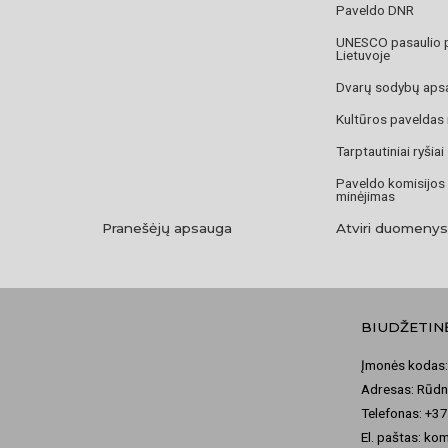
Paveldo DNR
UNESCO pasaulio 
Lietuvoje
Dvarų sodybų aps
Kultūros paveldas
Tarptautiniai ryšiai
Paveldo komisijos
minėjimas
Pranešėjų apsauga
Atviri duomenys
BIUDŽETIN
Įmonės kodas:
Adresas: Rūdni
Telefonas: +3
El. paštas: ko