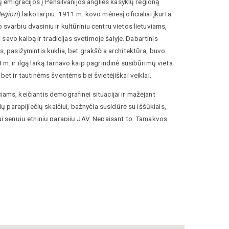
ių emigracijos į Pensilvanijos anglies kasyklų regioną
Region
) laikotarpiu. 1911 m. kovo mėnesį oficialiai įkurta
varbiu dvasiniu ir kultūriniu centru vietos lietuviams,
ti savo kalbą ir tradicijas svetimoje šalyje. Dabartinis
, pasižymintis kuklia, bet grakščia architektūra, buvo
m. ir ilgą laiką tarnavo kaip pagrindinė susibūrimų vieta
bet ir tautinėms šventėms bei švietėjiškai veiklai.
ms, keičiantis demografinei situacijai ir mažėjant
ir Povilo lietuvių bažnyčia. Los Andželo lietuvių tautiniai namai. ©Augusti
ių parapijiečių skaičiui, bažnyčia susidūrė su iššūkiais,
vos.lt
i senųjų etninių parapijų JAV. Nepaisant to, Tamakvos
šliko reikšmingu istoriniu paminklu, liudijančiu apie lietuvių
ijos valstijos vystymąsi. Nors parapijų stambinimo
augelį regiono bažnyčių, Šv. Petro ir Povilo šventovės
vietos istorikų ir lietuvių kilmės amerikiečių, kurie iki
tėvių atminimą per išlikusius parapijos archyvus ir kapinių
98). Lietuvių pėdsakai Amerikoje: Pensilvanijos
. Vilnius: Lietuvos istorijos institutas.