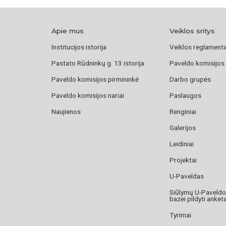
Apie mus
Veiklos sritys
Institucijos istorija
Veiklos reglament
Pastato Rūdninkų g. 13 istorija
Paveldo komisijos
Paveldo komisijos pirmininkė
Darbo grupės
Paveldo komisijos nariai
Paslaugos
Naujienos
Renginiai
Galerijos
Leidiniai
Projektai
U-Paveldas
Siūlymų U-Paveld
bazei pildyti anket
Tyrimai