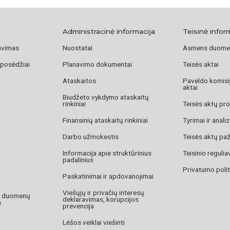
Administracinė informacija
Teisinė infor
avimas
Nuostatai
Asmens duome
 posėdžiai
Planavimo dokumentai
Teisės aktai
Ataskaitos
Paveldo komisij
aktai
Biudžeto vykdymo ataskaitų
rinkiniai
Teisės aktų pro
Finansinių ataskaitų rinkiniai
Tyrimai ir anali
Darbo užmokestis
Teisės aktų pa
Informacija apie struktūrinius
Teisinio reguli
padalinius
Privatumo polit
Paskatinimai ir apdovanojimai
Viešųjų ir privačių interesų
o duomenų
deklaravimas, korupcijos
a
prevencija
Lėšos veiklai viešinti