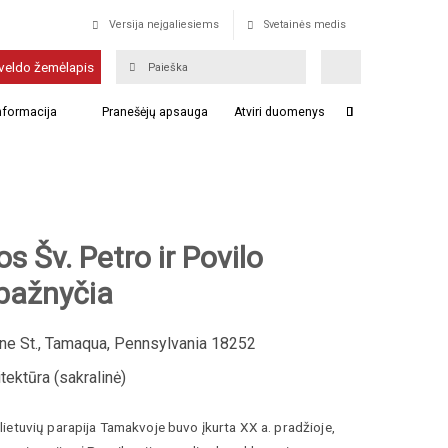
Versija neįgaliesiems
Svetainės medis
veldo žemėlapis
informacija
Pranešėjų apsauga
Atviri duomenys
 Šv. Petro ir Povilo
 bažnyčia
ne St., Tamaqua, Pennsylvania 18252
tektūra (sakralinė)
o lietuvių parapija Tamakvoje buvo įkurta XX a. pradžioje,