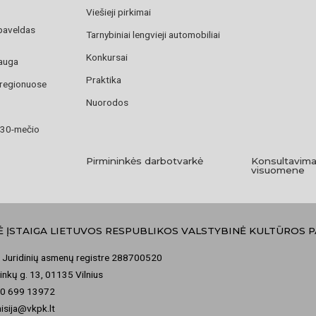
Viešieji pirkimai
paveldas
Tarnybiniai lengvieji automobiliai
Konkursai
auga
Praktika
 regionuose
Nuorodos
 30-mečio
Pirmininkės darbotvarkė
Konsultavima
visuomene
Ė ĮSTAIGA LIETUVOS RESPUBLIKOS VALSTYBINĖ KULTŪROS 
 Juridinių asmenų registre 288700520
nkų g. 13, 01135 Vilnius
70 699 13972
misija@vkpk.lt