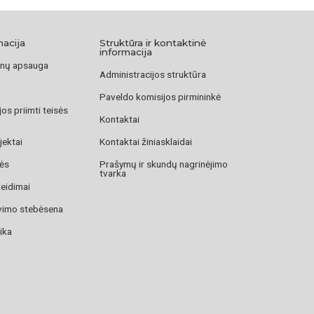
macija
Struktūra ir kontaktinė
informacija
nų apsauga
Administracijos struktūra
Paveldo komisijos pirmininkė
os priimti teisės
Kontaktai
jektai
Kontaktai žiniasklaidai
zės
Prašymų ir skundų nagrinėjimo
tvarka
žeidimai
avimo stebėsena
ika