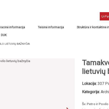
U-Pa
racinė informacija
Teisinė informacija
Struktūra ir kontaktinė 
DUK
ILO LIETUVIŲ BAŽNYČIA
Tamakvos
lietuvių
Lokacija:
307 Pi
Kategorija:
Archi
Šv. Petro ir Povil