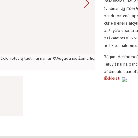
intensyvios lietuv
(vadinamąjį
Coal 
bendruomenė tapo s
kurie siekė išlaiky
bažnyčios pastatas
pašventintas 1928 
ne tik pamaldoms, 
Bėgant dešimtmečia
želo lietuvių tautiniai namai. ©Augustinas Žemaitis,
Tamakvos Šv. Petro 
lietuviškai kalbanč
www.gabaleliailietu
būdingais daugeliu
Išskleisti
lietuvių bažnyčia i
indėlį į Pensilvan
procesai palietė d
palikimas saugomas 
šiol puoselėja pro
priežiūrą.
Antanaitis, A. (19
angliakasių kraštas