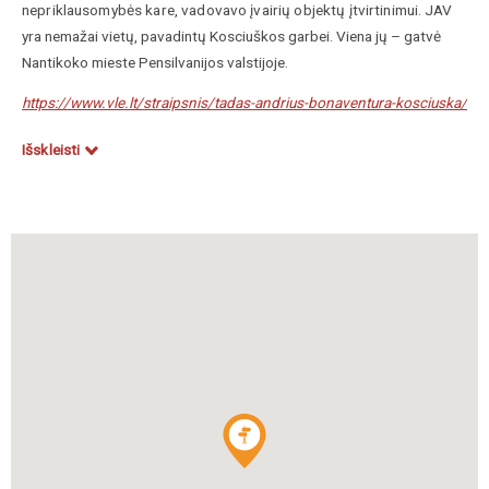
nepriklausomybės kare, vadovavo įvairių objektų įtvirtinimui.
JAV
yra nemažai vietų, pavadintų K
osciuškos
garbei. Viena jų –
gatvė
Nantikoko mieste Pensilvanijos valstijoje.
https://www.vle.lt/straipsnis/tadas-andrius-bonaventura-kosciuska/
Išskleisti