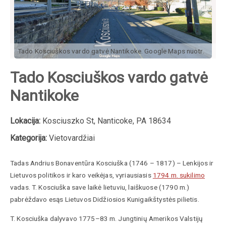
Tado Kosciuškos vardo gatvė Nantikoke. Google Maps nuotr.
Tado Kosciuškos vardo gatvė
Nantikoke
Lokacija:
Kosciuszko St, Nanticoke, PA 18634
Kategorija:
Vietovardžiai
Tadas Andrius Bonaventūra
Kosciuška
(
1746
–
1817
) –
Lenkijos ir
Lietuvos politikos ir karo veikėjas,
vyriausiasis
1794 m. sukilimo
vadas. T.
Kosciuška
save laikė lietuviu, laiškuose (1790 m.)
pabrėždavo esąs Lietuvos Didžiosios Kunigaikštystės pilietis.
T. K
osciuška dalyvavo 1775–83 m. Jungtinių Amerikos Valstijų