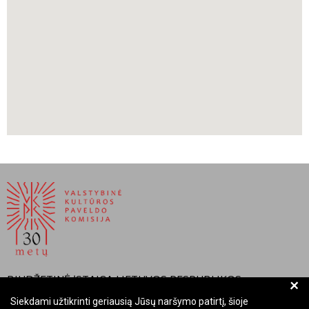
BIUDŽETINĖ ĮSTAIGA LIETUVOS RESPUBLIKOS
+
VALSTYBINĖ KULTŪROS PAVELDO KOMISIJA
Siekdami užtikrinti geriausią Jūsų naršymo patirtį, šioje