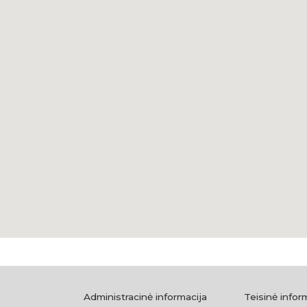
Balutis Viktoras, 
navakas/
Administracinė informacija
Teisinė infor