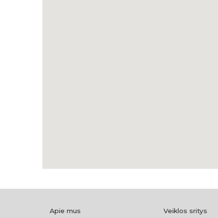
Apie mus
Veiklos sritys