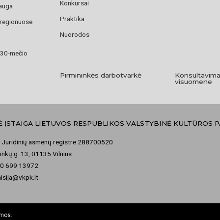
Konkursai
auga
Praktika
 regionuose
Nuorodos
 30-mečio
Pirmininkės darbotvarkė
Konsultavima
visuomene
Ė ĮSTAIGA LIETUVOS RESPUBLIKOS VALSTYBINĖ KULTŪROS 
 Juridinių asmenų registre 288700520
nkų g. 13, 01135 Vilnius
70 699 13972
misija@vkpk.lt
omos.