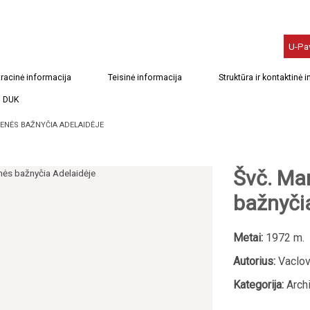
U-Pa
racinė informacija
Teisinė informacija
Struktūra ir kontaktinė 
DUK
IENĖS BAŽNYČIA ADELAIDĖJE
Švč. Mar
bažnyči
Metai:
1972 m.
Autorius:
Vaclov
Kategorija:
Archi