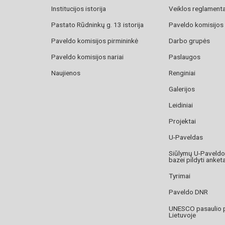
Institucijos istorija
Veiklos reglament
Pastato Rūdninkų g. 13 istorija
Paveldo komisijos
Paveldo komisijos pirmininkė
Darbo grupės
Paveldo komisijos nariai
Paslaugos
Naujienos
Renginiai
Galerijos
Leidiniai
Projektai
U-Paveldas
Siūlymų U-Paveld
bazei pildyti anket
Tyrimai
Paveldo DNR
UNESCO pasaulio 
Lietuvoje