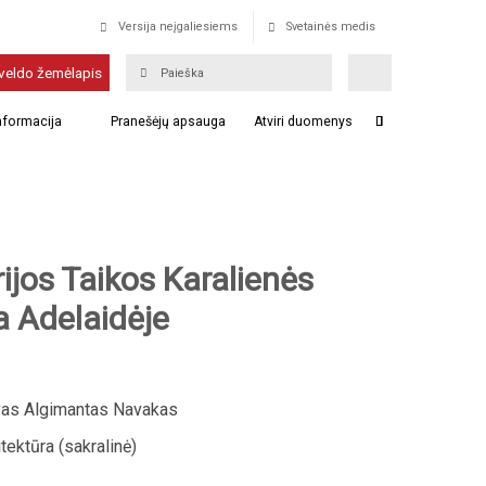
Versija neįgaliesiems
Svetainės medis
veldo žemėlapis
informacija
Pranešėjų apsauga
Atviri duomenys
ijos Taikos Karalienės
a Adelaidėje
as Algimantas Navakas
tektūra (sakralinė)