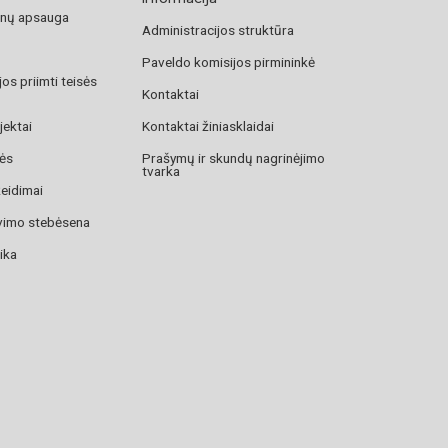
nų apsauga
Administracijos struktūra
Paveldo komisijos pirmininkė
os priimti teisės
Kontaktai
jektai
Kontaktai žiniasklaidai
zės
Prašymų ir skundų nagrinėjimo
tvarka
žeidimai
avimo stebėsena
ika