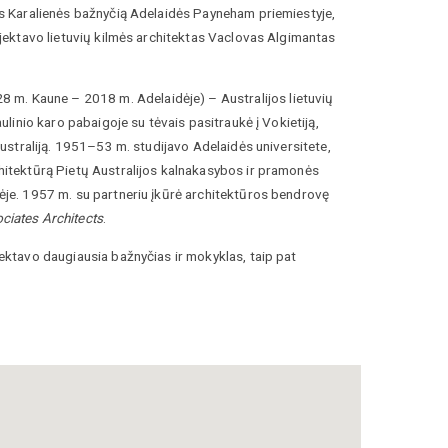
os Karalienės bažnyčią Adelaidės Payneham priemiestyje,
ojektavo lietuvių kilmės architektas Vaclovas Algimantas
28 m.
Kaune –
2018 m.
Adelaidėje
) –
Australijos lietuvių
saulinio karo pabaigoje su tėvais pasitraukė į Vokietiją,
 Australiją. 1951–53 m. studijavo Adelaidės universitete,
hitektūrą Pietų Australijos kalnakasybos ir pramonės
ėje. 1957 m. su partneriu įkūrė architektūros bendrovę
iates Architects
.
ektavo daugiausia bažnyčias ir mokyklas, taip pat
pastatus. Svarbiausi projektai: Prisikėlimo bažnyčia North
omertono bažnyčia (1970 m., abi Pietų Australijos
rgaritos bažnyčia Croydone (Viktorijos valstija, 1968 m.),
as Eucloje (Vakarų Australijos valstijoje, 1972–88 m.),
tavo koledžų ir mokyklų Adelaidės priemiesčiuose (1968–