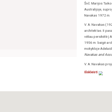
Švč. Marijos Taik
Australijoje, supr
Navakas 1972 m.
V. A. Navakas (
19
architektas
. II pa
vėliau persikėlė į
1956 m. baigė arc
mokykloje Adelaid
Navakas and Assoc
V. A. Navakas proj
viešbučius, kitus 
Išskleisti
Unley (1963 m.), S
valstijoje), Šv. Ma
viešbučių kompleks
taip pat suprojek
88 m.).