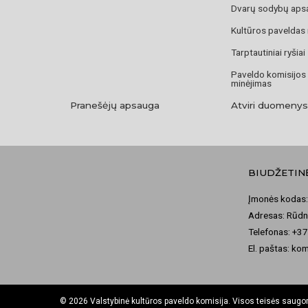
Dvarų sodybų aps
Kultūros paveldas
Tarptautiniai ryšiai
Paveldo komisijos
minėjimas
Pranešėjų apsauga
Atviri duomenys
BIUDŽETIN
Įmonės kodas:
Adresas: Rūdni
Telefonas: +3
El. paštas: ko
© 2026 Valstybinė kultūros paveldo komisija. Visos teisės saug