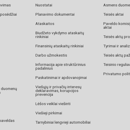
avimas
Nuostatai
Asmens duome
 posėdžiai
Planavimo dokumentai
Teisės aktai
Ataskaitos
Paveldo komisij
aktai
Biudžeto vykdymo ataskaitų
rinkiniai
Teisės aktų pro
Finansinių ataskaitų rinkiniai
Tyrimai ir anali
Darbo užmokestis
Teisės aktų pa
Informacija apie struktūrinius
Teisinio reguli
padalinius
Privatumo polit
Paskatinimai ir apdovanojimai
Viešųjų ir privačių interesų
o duomenų
deklaravimas, korupcijos
a
prevencija
Lėšos veiklai viešinti
Viešieji pirkimai
paveldas
Tarnybiniai lengvieji automobiliai