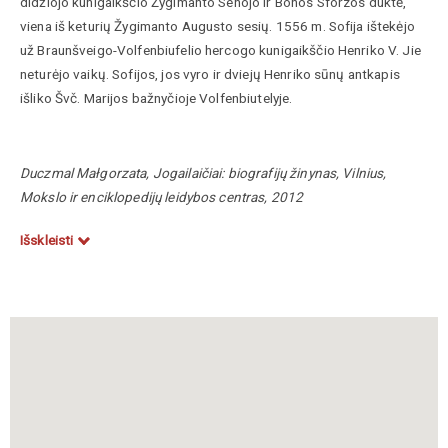
didžiojo kunigaikščio Žygimanto Senojo ir Bonos Sforzos duktė,
viena iš keturių Žygimanto Augusto sesių. 1556 m. Sofija ištekėjo
už Braunšveigo-Volfenbiufelio hercogo kunigaikščio Henriko V. Jie
neturėjo vaikų. Sofijos, jos vyro ir dviejų Henriko sūnų antkapis
išliko Švč. Marijos bažnyčioje Volfenbiutelyje.
Duczmal Małgorzata, Jogailaičiai: biografijų žinynas, Vilnius,
Mokslo ir enciklopedijų leidybos centras, 2012
Išskleisti